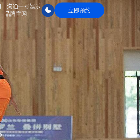
司
沟通一号娱乐
立即预约
品牌官网
立即预约