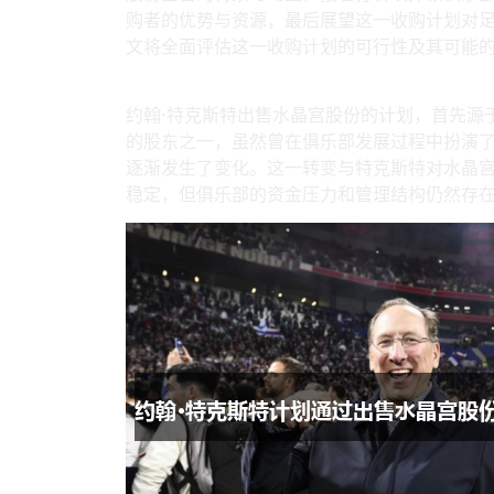
购者的优势与资源，最后展望这一收购计划对
文将全面评估这一收购计划的可行性及其可能
1、水晶宫股份出售背景
约翰·特克斯特出售水晶宫股份的计划，首先源
的股东之一，虽然曾在俱乐部发展过程中扮演
逐渐发生了变化。这一转变与特克斯特对水晶
稳定，但俱乐部的资金压力和管理结构仍然存