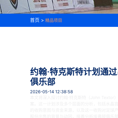
首页 >
精品项目
约翰·特克斯特计划通
俱乐部
2026-05-14 12:38:58
本文将深入探讨约翰·特克斯特（John Tex
案。这一计划涉及多个层面的分析，包括水晶
的收购意图与资金来源，以及这一收购对足球
股份出售的背景与动因，接着分析埃弗顿俱乐