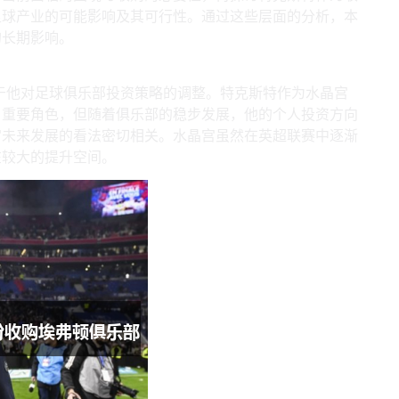
足球产业的可能影响及其可行性。通过这些层面的分析，本
的长期影响。
于他对足球俱乐部投资策略的调整。特克斯特作为水晶宫
了重要角色，但随着俱乐部的稳步发展，他的个人投资方向
宫未来发展的看法密切相关。水晶宫虽然在英超联赛中逐渐
在较大的提升空间。