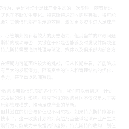
资行为，更是对整个足球产业生态的一次影响。随着足球
方式也在不断发生变化。特克斯特通过收购埃弗顿，将可能
能会对其他俱乐部产生示范效应，激发更多资本进入足球产
险。尽管埃弗顿有着较大的历史潜力，但其当前的财政问题
克斯特的成功与否，关键在于他是否能够及时发现并解决这
，特克斯特需要谨慎处理与球迷、媒体以及俱乐部内部各方
划在短期内可能面临较大的挑战，但从长期来看，若能够成
具有巨大的发展潜力。随着资金的注入和管理结构的优化，
竞争力，甚至重返欧洲赛场。
份收购埃弗顿俱乐部的各个方面，我们可以看到这一计划
未来发展的深远影响。特克斯特的收购意图不仅仅是为了实
俱乐部管理模式，推动足球产业的革新。
，但其潜在的机会与价值也不可忽视。如果特克斯特能够有
竞技水平，这一收购计划将对英超乃至全球足球产业产生深
收购行为可能成为未来投资的趋势，特克斯特的收购计划值