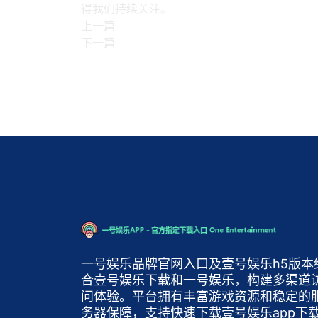
得我们持续关注。
上一篇
下一篇
一号娱乐品牌官网入口及壹号娱乐h5版本
合壹号娱乐下载和一号娱乐，构建多渠道
问体验。平台拥有丰富游戏资源和稳定的
务器保障，支持快速下载壹号娱乐app下