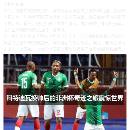
洲杯的冠军。
然而，随着新教练的到来，科特迪瓦足球迎来了全新的机遇。这次非
洲杯之旅，科特迪瓦队不仅战术上做出了突破，球员的发挥也达到了
历史新高。最终，他们打破了过去的魔咒，成功夺得了非洲杯冠军，
成为全非洲足球历史上的一段传奇。
这一胜利不仅改变了科特迪瓦足球的历史，也让他们在国际足坛的地
位得到了前所未有的提升。科特迪瓦的成功故事，成为了非洲足球历
史上的一大亮点，也为其他国家的足球队提供了宝贵的经验和启示。