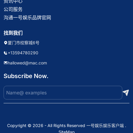
资讯中心
公司服务
沟通一号娱乐品牌官网
找到我们
厦门市绞察城6号
+13594780290
hallowed@mac.com
Subscribe Now.
Copyright © 2026 - All Rights Reserved
一号娱乐娱乐客户端
.
SiteMap