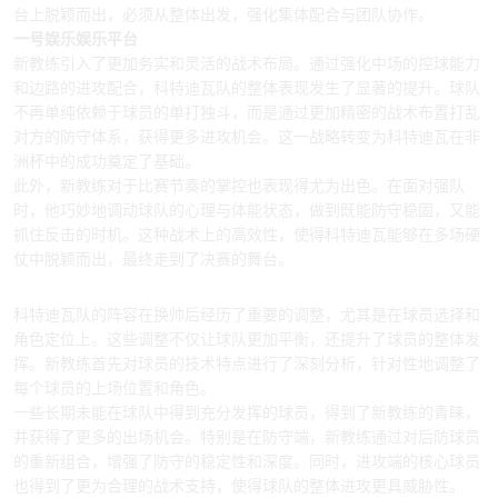
台上脱颖而出，必须从整体出发，强化集体配合与团队协作。
一号娱乐娱乐平台
新教练引入了更加务实和灵活的战术布局。通过强化中场的控球能力
和边路的进攻配合，科特迪瓦队的整体表现发生了显著的提升。球队
不再单纯依赖于球员的单打独斗，而是通过更加精密的战术布置打乱
对方的防守体系，获得更多进攻机会。这一战略转变为科特迪瓦在非
洲杯中的成功奠定了基础。
此外，新教练对于比赛节奏的掌控也表现得尤为出色。在面对强队
时，他巧妙地调动球队的心理与体能状态，做到既能防守稳固，又能
抓住反击的时机。这种战术上的高效性，使得科特迪瓦能够在多场硬
仗中脱颖而出，最终走到了决赛的舞台。
2、球员阵容的调整与提升
科特迪瓦队的阵容在换帅后经历了重要的调整，尤其是在球员选择和
角色定位上。这些调整不仅让球队更加平衡，还提升了球员的整体发
挥。新教练首先对球员的技术特点进行了深刻分析，针对性地调整了
每个球员的上场位置和角色。
一些长期未能在球队中得到充分发挥的球员，得到了新教练的青睐，
并获得了更多的出场机会。特别是在防守端，新教练通过对后防球员
的重新组合，增强了防守的稳定性和深度。同时，进攻端的核心球员
也得到了更为合理的战术支持，使得球队的整体进攻更具威胁性。