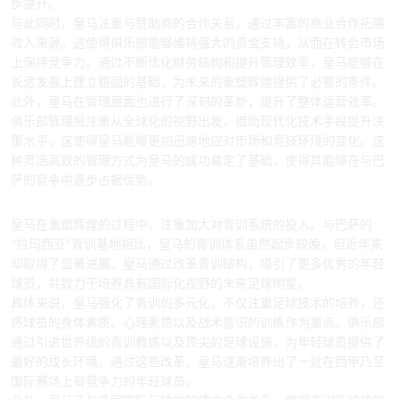
步提升。
与此同时，皇马注重与赞助商的合作关系，通过丰富的商业合作拓展
收入来源。这使得俱乐部能够维持强大的资金支持，从而在转会市场
上保持竞争力。通过不断优化财务结构和提升管理效率，皇马能够在
长远发展上建立稳固的基础，为未来的重塑辉煌提供了必要的条件。
此外，皇马在管理层面也进行了深刻的革新，提升了整体运营效率。
俱乐部管理层注重从全球化的视野出发，借助现代化技术手段提升决
策水平，这使得皇马能够更加迅速地应对市场和竞技环境的变化。这
种灵活高效的管理方式为皇马的成功奠定了基础，使得其能够在与巴
萨的竞争中逐步占据优势。
2、青训系统的全面革新
皇马在重塑辉煌的过程中，注重加大对青训系统的投入。与巴萨的
“拉玛西亚”青训基地相比，皇马的青训体系虽然起步较晚，但近年来
却取得了显著进展。皇马通过改革青训结构，吸引了更多优秀的年轻
球员，并致力于培养具有国际化视野的未来足球明星。
具体来说，皇马强化了青训的多元化，不仅注重足球技术的培养，还
将球员的身体素质、心理素质以及战术意识的训练作为重点。俱乐部
通过引进世界级的青训教练以及顶尖的足球设施，为年轻球员提供了
最好的成长环境。通过这些改革，皇马逐渐培养出了一批在西甲乃至
国际赛场上有竞争力的年轻球员。