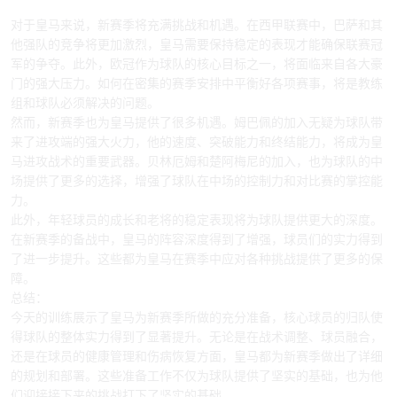
4、面临的挑战与机遇
对于皇马来说，新赛季将充满挑战和机遇。在西甲联赛中，巴萨和其
他强队的竞争将更加激烈，皇马需要保持稳定的表现才能确保联赛冠
军的争夺。此外，欧冠作为球队的核心目标之一，将面临来自各大豪
门的强大压力。如何在密集的赛季安排中平衡好各项赛事，将是教练
组和球队必须解决的问题。
然而，新赛季也为皇马提供了很多机遇。姆巴佩的加入无疑为球队带
来了进攻端的强大火力，他的速度、突破能力和终结能力，将成为皇
马进攻战术的重要武器。贝林厄姆和楚阿梅尼的加入，也为球队的中
场提供了更多的选择，增强了球队在中场的控制力和对比赛的掌控能
力。
此外，年轻球员的成长和老将的稳定表现将为球队提供更大的深度。
在新赛季的备战中，皇马的阵容深度得到了增强，球员们的实力得到
了进一步提升。这些都为皇马在赛季中应对各种挑战提供了更多的保
障。
总结：
今天的训练展示了皇马为新赛季所做的充分准备，核心球员的归队使
得球队的整体实力得到了显著提升。无论是在战术调整、球员融合，
还是在球员的健康管理和伤病恢复方面，皇马都为新赛季做出了详细
的规划和部署。这些准备工作不仅为球队提供了坚实的基础，也为他
们迎接接下来的挑战打下了坚实的基础。