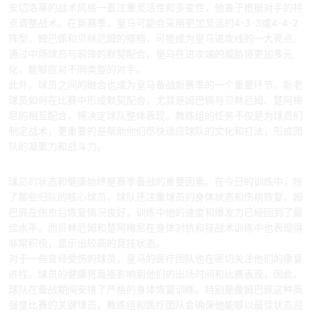
安切洛蒂的战术风格一直注重灵活性和多变性，他善于根据对手的特
点调整战术。在新赛季，皇马可能会采用更加灵活的4-3-3或4-4-2
阵型。姆巴佩和贝林厄姆的搭档，可能成为皇马进攻线的一大亮点。
通过中场球员与前锋的默契配合，皇马在进攻端的威胁将更加多元
化，能够应对不同类型的对手。
此外，球员之间的融合也成为皇马备战新赛季的一个重要环节。新老
球员如何在比赛中形成默契配合，尤其是姆巴佩与贝林厄姆、楚阿梅
尼的相互配合，将决定球队整体表现。教练组的任务不仅是为球员们
制定战术，更重要的是帮助他们尽快适应球队的文化和打法，形成团
队的凝聚力和战斗力。
3、球员状态与伤病恢复
球员的状态和健康始终是赛季备战的重要因素。在今日的训练中，除
了那些归队的核心球员，球队还注重球员的身体状态和伤病恢复。姆
巴佩在伤愈后恢复情况良好，训练中他的速度和爆发力已经回到了最
佳水平。而贝林厄姆和楚阿梅尼在身体对抗和技战术训练中也表现得
非常积极，显示出较高的竞技状态。
对于一些曾经受伤的球员，皇马的医疗团队也在密切关注他们的康复
进程。球员的健康将直接影响到他们的出场时间和比赛表现，因此，
球队在备战期间安排了严格的身体恢复训练。特别是像姆巴佩这种高
强度比赛的关键球员，教练组和医疗团队会确保他能够以最佳状态迎