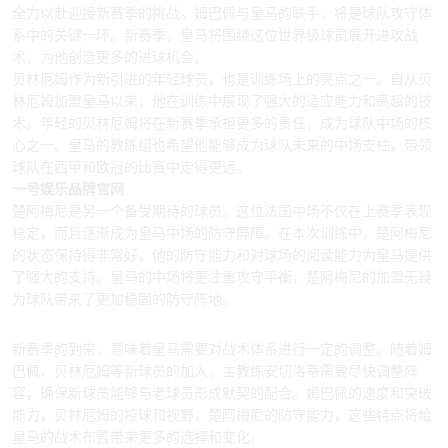
全力以赴迎接新赛季的挑战。姆巴佩与皇马的联手，将是球队攻守体
系中的关键一环。新赛季，皇马将围绕这位世界级球员展开进攻战
术，为他创造更多的进球机会。
贝林厄姆作为新引进的年轻球员，也是训练场上的亮点之一。自从贝
林厄姆加盟皇马以来，他在训练中展现了强大的适应能力和高超的技
术。年轻的贝林厄姆将在新赛季承担更多的责任，成为球队中场的核
心之一。皇马的教练组也希望他能够成为球队未来的中场支柱，带领
球队在西甲和欧冠的比赛中走得更远。
一号娱乐品牌官网
楚阿梅尼是另一个备受期待的球员。这位法国中场不仅在上赛季表现
稳定，而且逐渐成为皇马中场的防守屏障。在本次训练中，楚阿梅尼
的状态保持得非常好，他的防守能力和对球场的阅读能力为皇马提供
了强大的支持。皇马的中场将更注重攻守平衡，楚阿梅尼的加盟无疑
为球队带来了更加稳固的防守阵地。
2、战术调整与球员融合
新赛季的到来，意味着皇马需要对战术体系进行一定的调整。随着姆
巴佩、贝林厄姆等新球员的加入，主教练安切洛蒂需要尽快调整阵
容，确保新球员能够与老球员形成默契的配合。姆巴佩的速度和突破
能力，贝林厄姆的控球和视野，楚阿梅尼的防守能力，这些特点将给
皇马的战术布置带来更多的选择和变化。