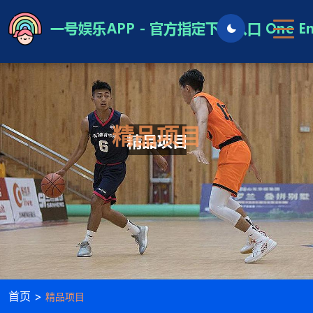
精品项目
首页 >
精品项目