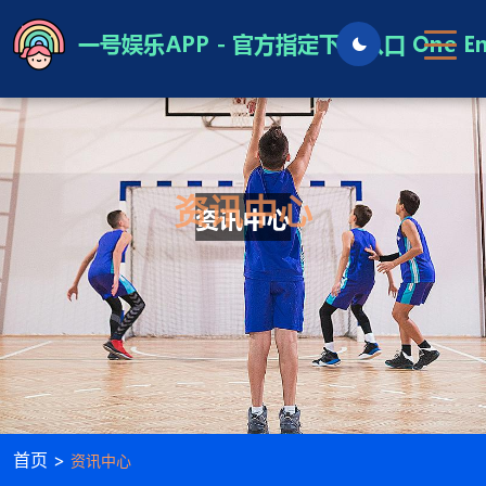
资讯中心
首页 >
资讯中心