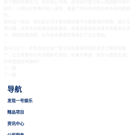
率下降的双重压力。他的核心作用、战术组织能力和心理激励作用的
缺失，让球队在联赛中陷入困境，暴露了阵容结构和战术体系的脆弱
性。
面对这一挑战，俱乐部必须平衡短期调整与长期重建的策略。通过合
理引援、战术优化和青训体系建设，格雷米奥有机会逐步恢复进攻活
力，稳固联赛战绩，并为未来赛季的竞争打下坚实基础。
---
我可以在下一步帮你优化成**更生动的赛事数据和具体比赛案例版
**，让文章更有分析深度和可读性。如果你希望，我可以直接生成。
你希望我这样做吗？
上一篇
下一篇
导航
发现一号娱乐
精品项目
资讯中心
公司服务