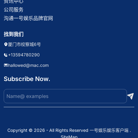
资讯中心
公司服务
沟通一号娱乐品牌官网
找到我们
厦门市绞察城6号
+13594780290
hallowed@mac.com
Subscribe Now.
Copyright © 2026 - All Rights Reserved
一号娱乐娱乐客户端
.
SiteMap