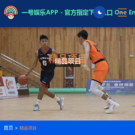
精品项目
首页 >
精品项目