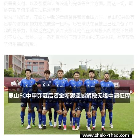
员薪资支付、以及引援和训练设施的完善等各个方面。而这一切，最
终导致了俱乐部无法稳定运营。
更为严峻的是，在面对中超的晋级条件和资金压力时，昆山FC并没有
足够的财力和物力来完成这一目标。尽管球队在竞技上已经具备了中
超的竞争力，但缺乏充足的资金支撑让他们在大肆投入的情况下显得
力不从心。最终，这一系列资金链问题让昆山FC无缘中超，甚至导致
了俱乐部的解散。