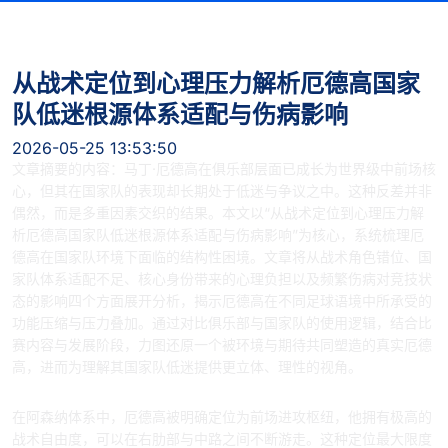
从战术定位到心理压力解析厄德高国家
队低迷根源体系适配与伤病影响
2026-05-25 13:53:50
文章摘要的内容：马丁·厄德高在俱乐部层面已成长为世界级中前场核
心，但其在国家队的表现却长期处于低迷与争议之中。这种反差并非
偶然，而是多重因素交织的结果。本文以“从战术定位到心理压力解
析厄德高国家队低迷根源体系适配与伤病影响”为核心，系统梳理厄
德高在国家队环境下面临的结构性困境。文章将从战术角色错位、国
家队体系适配不足、核心身份带来的心理负担以及频繁伤病对竞技状
态的影响四个方面展开分析，揭示厄德高在不同足球语境中所承受的
功能压缩与压力叠加。通过对比俱乐部与国家队的使用逻辑，结合比
赛内容与发展阶段，力图还原一个被环境与期待共同塑造的真实厄德
高，进而为理解其国家队低迷提供更立体、理性的视角。
一、战术定位错位
在阿森纳体系中，厄德高被明确定位为前场进攻枢纽，他拥有极高的
战术自由度，可以在右肋部与中路之间不断游走。这种定位最大限度