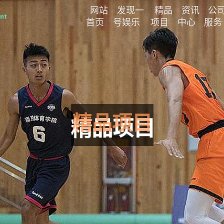
网站
发现一
精品
资讯
公
首页
号娱乐
项目
中心
服务
精品项目