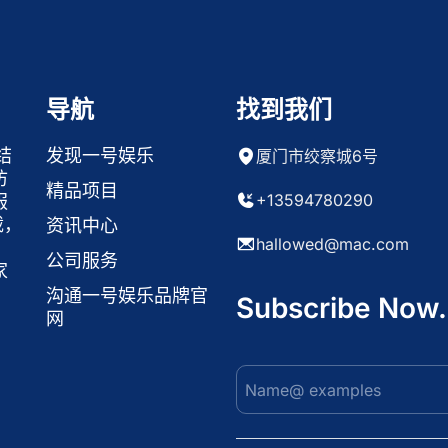
导航
找到我们
结
发现一号娱乐
厦门市绞察城6号
访
精品项目
+13594780290
服
载，
资讯中心
hallowed@mac.com
公司服务
家
沟通一号娱乐品牌官
Subscribe Now.
网