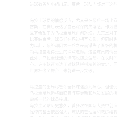
进球数劣势小组出局。赛后，球队内部对于这
3、球员的情感反应与
乌拉圭球员的情感反应，尤其是在最后一场比
雷斯，在赛后表达了自己深深的失落感。作为
且寄希望于为乌拉圭足球再创辉煌。尤其是对
比赛结束后，球员们在场边相互安慰，但同时
力以赴，最终却因为一丝之差而错失了晋级的
领乌拉圭走得更远的深深遗憾。这些球员的情
此外，乌拉圭球迷的情感也随之波动。在长时
心。许多球迷表达了对球队拼搏精神的肯定，
世界杯这个舞台上未能进一步突破。
4、乌拉圭足球的未来
乌拉圭的出局尽管令全体球迷感到痛心，但也
乌拉圭足球仍将面临着阵容更新和球员发展的
需新一代的球员接班。
乌拉圭足球历史悠久，曾多次在国际大赛中创
足球的基因依然强大。球队的管理层和教练组