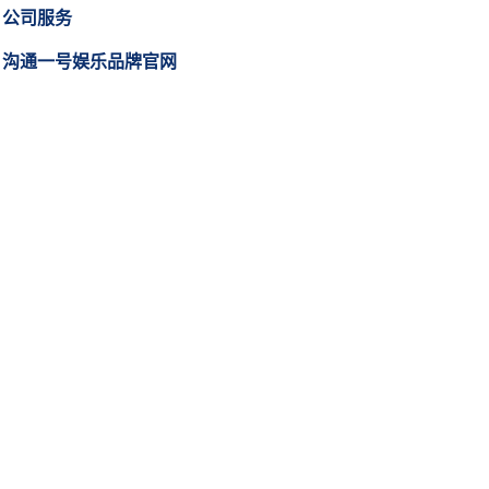
公司服务
沟通一号娱乐品牌官网