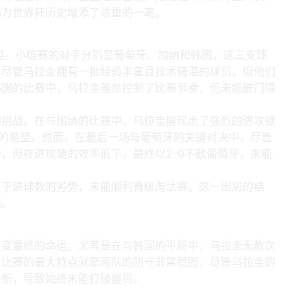
都为世界杯历史增添了浓重的一笔。
回顾
H组。小组赛的对手分别是葡萄牙、加纳和韩国，这三支球
。尽管乌拉圭拥有一批经验丰富且技术精湛的球员，但他们
韩国的比赛中，乌拉圭虽然控制了比赛节奏，但未能破门得
的挑战。在与加纳的比赛中，乌拉圭展现出了强烈的进攻欲
级的希望。然而，在最后一场与葡萄牙的关键对决中，尽管
，但在进攻端的效率低下，最终以2-0不敌葡萄牙，未能
由于进球数的劣势，未能顺利晋级淘汰赛。这一出局的结
憾。
机会
改变最终的命运。尤其是在与韩国的平局中，乌拉圭无数次
个比赛的最大特点就是两队的防守非常稳固，尽管乌拉圭的
决断，导致始终未能打破僵局。