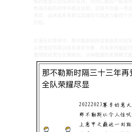
练的智慧以及球迷的支持，共同汇聚成一股强
色海洋般的欢呼中再次证明，足球不仅是一项
表现、战术体系革新以及城市与球迷力量四个
历程。
球队重建铺就冠军之路
在漫长的等待中，那不勒斯始终没有放弃对冠
从管理层到青训体系逐步完善，为未来的崛起
重理性经营与长期规划，这种稳健的发展模式