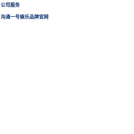
公司服务
沟通一号娱乐品牌官网