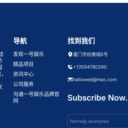
导航
找到我们
结
发现一号娱乐
厦门市绞察城6号
访
精品项目
+13594780290
服
载，
资讯中心
hallowed@mac.com
公司服务
家
沟通一号娱乐品牌官
Subscribe Now.
网