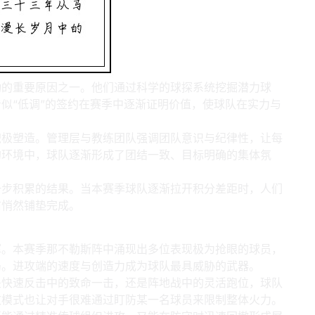
功的重要原因之一。他们通过科学的球探系统挖掘潜力球
似“低调”的签约在赛季中逐渐证明价值，使球队在实力与
积极塑造。管理层与教练团队强调团队意识与纪律性，让每
的环境中，球队逐渐形成了团结一致、目标明确的集体氛
一步积累的结果。当本赛季球队逐渐拉开积分差距时，人们
前悄然铺垫完成。
挥。本赛季那不勒斯阵中涌现出多位表现极为抢眼的球员，
局。进攻端的速度与创造力成为球队最具威胁的武器。
是快速反击中的致命一击，还是阵地战中的灵活跑位，球队
攻模式也让对手很难通过盯防某一名球员来限制整体火力。