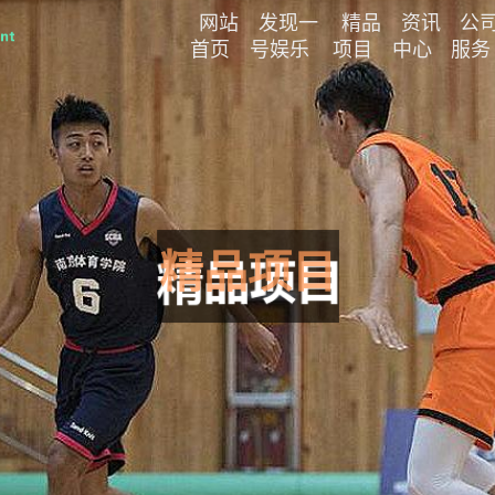
网站
发现一
精品
资讯
公
首页
号娱乐
项目
中心
服务
精品项目