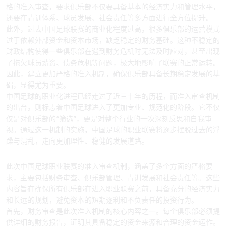
格的准入审查，要求俱乐部不仅要具备基本的经济实力和管理水平，
还要在青训体系、球员发展、社会责任等多方面进行全方位提升。
此外，过去中国足球联赛的商业化程度过高，很多俱乐部的运营模式
过于依赖外部资金和资本市场，缺乏稳定的财务基础。这种不稳定的
财政结构使得一些俱乐部在遇到财务危机时无法及时应对，甚至出现
了拖欠球员薪资、债务危机等问题，极大地影响了联赛的正常运转。
因此，建立更加严格的准入机制，确保俱乐部具备长期稳定发展的基
础，显得尤为重要。
中国足球的职业化进程已经走过了近三十年的历程，而准入审查机制
的出台，则标志着中国足球进入了更加专业、规范化的阶段。它不仅
仅是对俱乐部的“筛选”，更是对整个行业的一次深刻反思和自我审
视。通过这一机制的实施，中国足球的职业联赛将逐步摆脱过去的浮
躁与混乱，走向更加理性、稳健的发展道路。
2、准入审查机制的主要内容
此次中国足球职业联赛的准入审查机制，涵盖了多个方面的严格要
求，主要包括财务审查、俱乐部管理、青训发展和社会责任等。这些
内容旨在确保所有俱乐部在进入职业联赛之前，具备充分的经济实力
和长远的规划，避免资本的短期逐利和不负责任的投资行为。
首先，财务审查是此次准入机制的核心内容之一。每个俱乐部必须提
供详细的财务报告，证明其具备稳定的资金来源和合理的资金运作。