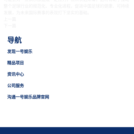
整个足球行业的规范化、专业化进程，促进中国足球的健康、可持续
发展，为未来国际赛事的表现打下坚实的基础。
上一篇
下一篇
导航
发现一号娱乐
精品项目
资讯中心
公司服务
沟通一号娱乐品牌官网