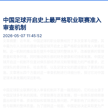
中国足球开启史上最严格职业联赛准入
审查机制
2026-05-07 11:45:52
文章摘要：近年来，中国足球的职业联赛经历了多次变革与调整，其
中最为引人注目的便是中国足球开启史上最严格职业联赛准入审查机
制。这一机制的推出旨在提升中国足球的整体水平，改善联赛的管理
质量和竞争环境，同时推动俱乐部的财务健康和可持续发展。中国足
球开启这一机制不仅是对俱乐部经济状况和管理能力的严格要求，还
对球队的青训体系、社会责任、以及足球文化的建设提出了更高的标
准。文章将从四个方面对这一审查机制进行详细分析，探讨它对中国
足球未来发展的深远影响。
1、职业联赛准入审查机制的背景
中国足球职业联赛的准入审查机制并不是一蹴而就的，它的出台源于
中国足球多年来的困境。尽管联赛在逐渐发展，但一些俱乐部频频暴
露出经营不善、资金短缺和管理混乱等问题，严重影响了比赛的公平
性与联赛的整体质量。为了扭转这一局面，中国足协决定采取更为严