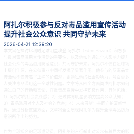
阿扎尔积极参与反对毒品滥用宣传活动
提升社会公众意识 共同守护未来
2026-04-21 12:39:20
本文旨在探讨比利时足球明星埃登·阿扎尔（Eden Hazard）积极参
与反对毒品滥用宣传活动的重要性，以及他如何通过个人影响力提升
社会公众的毒品滥用防范意识，共同守护未来。阿扎尔不仅在足球场
上屡创佳绩，在公益事业中同样发挥了显著作用。他参与的反毒品宣
传活动不仅传递了正确的价值观，更通过他的社会影响力，号召更多
人关注毒品滥用这一全球性问题。文章将从四个方面阐述阿扎尔如何
通过自己的行动和言论，在反毒品宣传中发挥积极作用，具体包括：
1）阿扎尔的社会责任感；2）通过体育明星影响力提高公众认知；
3）毒品滥用对个人及社会的危害；4）未来展望与共同守护清新世
界。通过分析这些方面，文章将全面展现阿扎尔为提升全球毒品防范
意识所作出的努力。
1、阿扎尔的社会责任感
作为全球知名的足球运动员，阿扎尔的言行举止对公众有着巨大的影