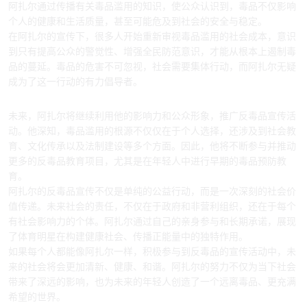
阿扎尔通过传播有关毒品滥用的知识，使公众认识到，毒品不仅影响
个人的健康和生活质量，甚至可能危及到社会的安全与稳定。
在阿扎尔的宣传下，很多人开始重新审视毒品滥用的社会成本，意识
到只有提高公众的警觉性、增强全民防范意识，才能从根本上遏制毒
品的蔓延。毒品的危害不可忽视，社会需要集体行动，而阿扎尔无疑
成为了这一行动的有力倡导者。
4、未来展望与共同守护清新世界
未来，阿扎尔将继续利用他的影响力和公众形象，推广反毒品宣传活
动。他深知，毒品滥用的根源不仅仅在于个人选择，还涉及到社会教
育、文化传承以及法制建设等多个方面。因此，他将不断参与并推动
更多的反毒品教育项目，尤其是在年轻人中进行早期的毒品预防教
育。
阿扎尔的反毒品宣传不仅是单纯的公益行动，而是一次深刻的社会价
值传递。未来社会的责任，不仅在于政府和非营利组织，还在于每个
有社会影响力的个体。阿扎尔通过自己的亲身参与和长期承诺，展现
了体育明星在构建健康社会、传播正能量中的独特作用。
如果每个人都能像阿扎尔一样，积极参与到反毒品的宣传活动中，未
来的社会将会更加清新、健康、和谐。阿扎尔的努力不仅为当下社会
带来了深远的影响，也为未来的年轻人创造了一个远离毒品、更充满
希望的世界。