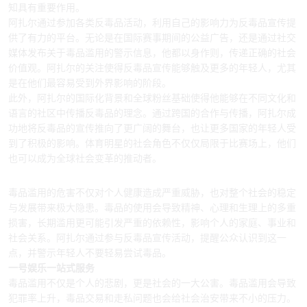
知具有重要作用。
阿扎尔通过参加各类反毒品活动，利用自己的影响力为反毒品宣传提
供了有力的平台。无论是在国际赛事期间的公益广告，还是通过社交
媒体发布关于毒品滥用的警示信息，他都以身作则，传递正确的社会
价值观。阿扎尔的关注使得反毒品宣传能够触及更多的年轻人，尤其
是在他们最容易受到外界影响的阶段。
此外，阿扎尔的国际化背景和全球粉丝基础使得他能够在不同文化和
语言的社区中传播反毒品的理念。通过跨国的合作与传播，阿扎尔成
功地将反毒品的宣传推向了更广阔的舞台，也让更多国家的年轻人受
到了积极的影响。体育明星的社会角色不仅仅局限于比赛场上，他们
也可以成为全球社会变革的推动者。
3、毒品滥用对个人及社会的危害
毒品滥用的危害不仅对个人健康造成严重威胁，也对整个社会的稳定
与发展带来极大隐患。毒品的使用会导致精神、心理和生理上的多重
损害，长期滥用更可能引发严重的依赖性，影响个人的家庭、事业和
社会关系。阿扎尔通过参与反毒品宣传活动，提醒公众认识到这一
点，并警示年轻人不要轻易尝试毒品。
一号娱乐一站式服务
毒品滥用不仅是个人的悲剧，更是社会的一大公害。毒品滥用会导致
犯罪率上升，毒品交易和走私问题也会给社会治安带来不小的压力。