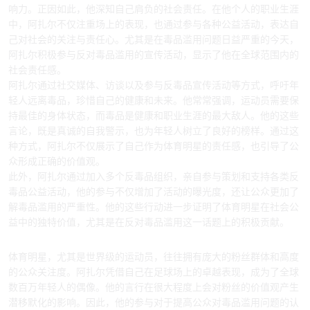
响力。正因如此，他深知自己肩负的社会责任。在他个人的职业生涯
中，阿扎尔不仅注重场上的表现，也通过参与各种公益活动，表达自
己对社会的关注与责任心。尤其是在毒品滥用问题日益严重的今天，
阿扎尔积极参与反对毒品滥用的宣传活动，显示了他在全球范围内的
社会责任感。
阿扎尔通过社交媒体、访谈以及参与反毒品宣传活动等方式，呼吁年
轻人远离毒品，珍惜自己的健康和未来。他常常强调，运动员需要保
持最佳的身体状态，而毒品是健康和职业生涯的最大敌人。他的这些
言论，既是真诚的自我警示，也为年轻人树立了良好的榜样。通过这
种方式，阿扎尔不仅展示了自己作为体育明星的责任感，也引导了公
众形成正确的价值观。
此外，阿扎尔通过加入多个反毒品组织，亲自参与策划和支持各类反
毒品公益活动，他的参与不仅增加了活动的曝光度，还让公众更加了
解毒品滥用的严重性。他的这些行动进一步证明了体育明星在社会公
益中的独特价值，尤其是在反对毒品滥用这一话题上的积极贡献。
2、通过体育明星影响力提高公众认知
体育明星，尤其是世界级的运动员，往往拥有庞大的粉丝群体和高度
的公众关注度。阿扎尔凭借自己在足球场上的卓越表现，成为了全球
数百万年轻人的偶像。他的言行在很大程度上会对粉丝的价值观产生
潜移默化的影响。因此，他的参与对于提高公众对毒品滥用问题的认