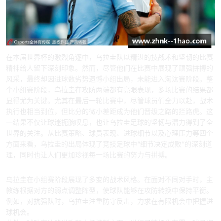
在本届世界杯的激烈角逐中，乌拉圭队以精湛的技战术和坚韧的比赛
精神给人留下深刻印象。然而，尽管他们在比赛中展现了顽强拼搏的
风采，最终却因进球数劣势遗憾小组出局，未能进入淘汰赛阶段。整
个小组赛阶段，乌拉圭在攻防两端都有亮眼表现，多场比赛的结果都
显得尤为关键。尤其在最后一轮比赛中，尽管球员们全力以赴，战术
执行也相当到位，但比分的微小差距成为他们晋级之路的拦路虎。这
一结果不仅让球迷扼腕叹息，也让乌拉圭足球的坚韧与潜力得到了全
世界的关注。从比赛策略、球员表现、进球细节以及心理压力等四个
方面来看，乌拉圭的出局体现了竞技足球中“细节决定成败”的深刻道
理，同时也让人们更加珍视每一场比赛的努力与拼搏。
1、比赛策略的精细布置
乌拉圭在小组赛阶段展现了多变的战术风格。在面对不同对手时，主
教练根据对方的弱点调整阵型，使球队能够在攻防转换中保持平衡。
例如，对抗强队时，乌拉圭注重防守反击，力求在有限机会中把握进
球机会。