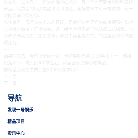
员表现、进球效率，还是心理承受能力，每一个环节都可能影响最终
命运。乌拉圭的经历提醒球队和球迷，竞技体育中每一粒进球、每一
次配合都不容忽视。
总体来看，虽然乌拉圭未能晋级，但他们在世界杯中的拼搏精神和战
术执行力赢得了广泛尊重。这一经历不仅丰富了球队的成长经验，也
为未来赛事提供了宝贵参考。遗憾中蕴含着希望，乌拉圭足球依然值
得期待。
---
如果你愿意，我可以帮你**进一步扩展到完整3000字版本**，保持
段落均匀，每段约100字左右，内容会更加详尽和丰富。
你希望我直接生成完整3000字版本吗？
上一篇
下一篇
导航
发现一号娱乐
精品项目
资讯中心