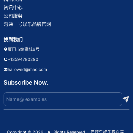
资讯中心
公司服务
沟通一号娱乐品牌官网
找到我们
厦门市绞察城6号
+13594780290
hallowed@mac.com
Subscribe Now.
Copyright © 2026 - All Rights Reserved
一号娱乐娱乐客户端
.