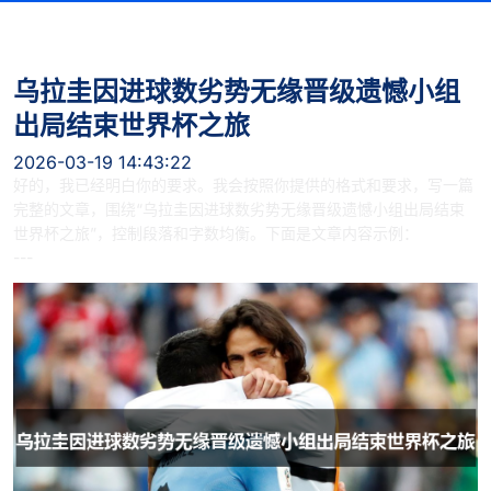
乌拉圭因进球数劣势无缘晋级遗憾小组
出局结束世界杯之旅
2026-03-19 14:43:22
好的，我已经明白你的要求。我会按照你提供的格式和要求，写一篇
完整的文章，围绕“乌拉圭因进球数劣势无缘晋级遗憾小组出局结束
世界杯之旅”，控制段落和字数均衡。下面是文章内容示例：
---