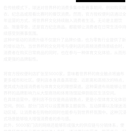
在传统模式下，球迷对世界杯的消费多集中在赛事期间，例如购买球
衣、纪念品或观看比赛时的餐饮消费。然而，官方授权便利店通过全
年运营的方式，将世界杯文化持续融入消费者生活。无论是主题饮
品、限量零食，还是官方纪念商品，都能够让消费者在日常生活中持
续感受到赛事氛围。
这种IP驱动的消费升级不仅提升了品牌价值，也为零售行业提供了新
的增长动力。当世界杯的文化符号与便利店的高频消费场景结合时，
消费者在购买日常商品的同时，也在参与一种体育文化体验，从而形
成更强的品牌黏性。
二、便利网络拓展消费场景
将官方授权便利店扩张至5000家，意味着世界杯的商业触点将遍布
更多城市和社区。便利店本身具备高密度、近距离和高频次的特点，
使其成为连接消费者与体育文化的理想渠道。这种渠道布局能够让世
界杯的品牌影响力从大型商场和体育场馆延伸到街区生活空间。
在具体运营中，便利店不仅仅是商品销售点，更是小型体育文化体验
空间。例如，部分门店可以设置赛事主题装饰、互动屏幕以及球迷活
动区域，让消费者在购物的同时也能参与到世界杯氛围中。这种沉浸
式场景能够极大增强消费者的参与感。
此外，5000家门店的网络还能够形成强大的供应链与分销体系，使