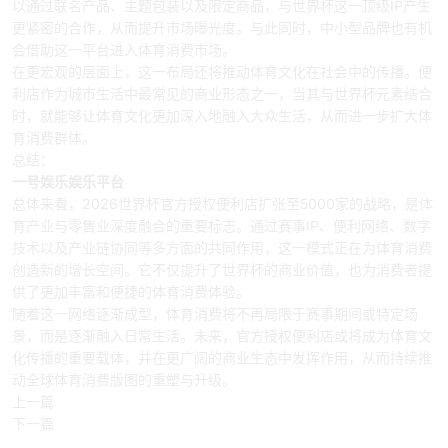
以通过联名产品、主题包装以及限定商品，与世界杯这一顶级IP产生
更紧密的合作，从而提升市场曝光度。与此同时，中小型品牌也有机
会借助这一平台进入体育消费市场。
在更宏观的层面上，这一布局还将推动体育文化在社会中的传播。便
利店作为城市生活中最常见的商业形态之一，当其与世界杯元素结合
时，就能够让体育文化更加深入地融入大众生活，从而进一步扩大体
育消费群体。
总结：
一号娱乐娱乐平台
总体来看，2026世界杯官方授权便利店扩张至5000家的战略，是体
育产业与零售业深度融合的重要标志。通过赛事IP、便利网络、数字
技术以及产业链协同等多方面的共同作用，这一模式正在为体育消费
创造新的增长空间。它不仅提升了世界杯的商业价值，也为消费者提
供了更加丰富和便捷的体育消费体验。
随着这一网络逐渐成型，体育消费将不再局限于赛事期间或特定场
景，而是逐渐融入日常生活。未来，官方授权便利店或将成为体育文
化传播的重要载体，并在更广阔的商业生态中发挥作用，从而持续推
动全球体育消费版图的重塑与升级。
上一篇
下一篇