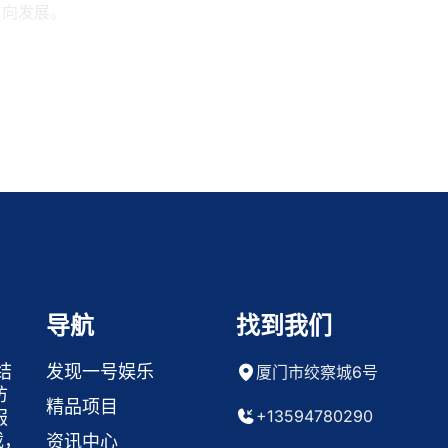
方向发展。
导航
找到我们
结
发现一号娱乐
厦门市绞察城6号
访
精品项目
+13594780290
服
载，
资讯中心