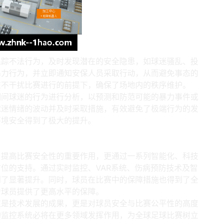
追踪不法行为，及时发现潜在的安全隐患，如球迷骚乱、投
暴力行为，并立即通知安保人员采取行动，从而避免事态的
在不干扰比赛进行的前提下，确保了场地内的秩序维护。
期间球迷的行为进行分析，以预测和防范可能的暴力事件或
球迷情绪的波动并及时采取措施，有效避免了极端行为的发
环境安全得到了极大的提升。
了提高比赛安全性的重要作用，更通过一系列智能化、科技
位的支持。通过实时监控、VAR系统、伤病预防技术及智
到了显著提升。同时，球员在比赛中的保障措施也得到了全
为球员提供了更高水平的保障。
仅是技术发展的成果，更是对球员安全与比赛公平性的高度
的监控系统必将在更多领域发挥作用，为全球足球比赛树立