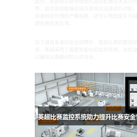
此外，英超俱乐部也借助先进的影像技术进行伤
等，监控系统能够在球员受伤后迅速进行诊断
快速判定伤情的严重程度，还可以帮助医生为
期伤病的发生率。
4、智能监控提升比赛
除了球员本身的安全保障外，英超比赛的整体
序，英超采用了高度智能化的监控系统。这些
以确保比赛期间的公共安全。