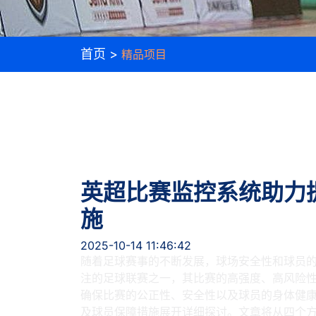
首页 >
精品项目
英超比赛监控系统助力
施
2025-10-14 11:46:42
随着足球赛事的不断发展，球场安全性和球员
注的足球联赛之一，其比赛的高强度、高风险
确保比赛的公正性、安全性以及球员的身体健
及球员保障措施展开详细探讨。文章将从四个