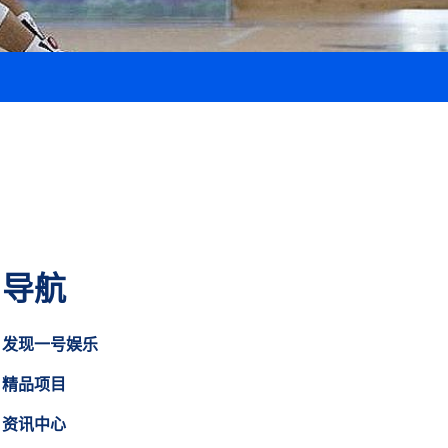
导航
发现一号娱乐
精品项目
资讯中心