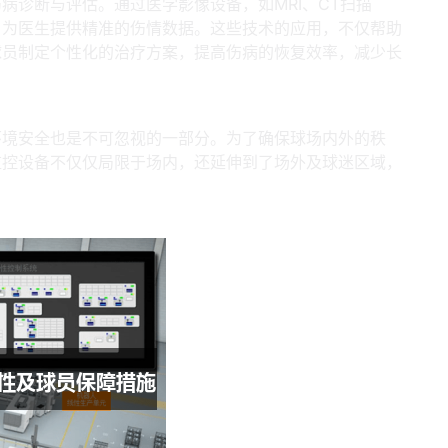
病诊断与评估。通过医学影像设备，如MRI、CT扫描
，为医生提供精准的伤情数据。这些技术的应用，不仅帮助
球员制定个性化的治疗方案，提高伤病的恢复效率，减少长
环境安全
环境安全也是不可忽视的一部分。为了确保球场内外的秩
监控设备不仅仅局限于场内，还延伸到了场外及球迷区域，