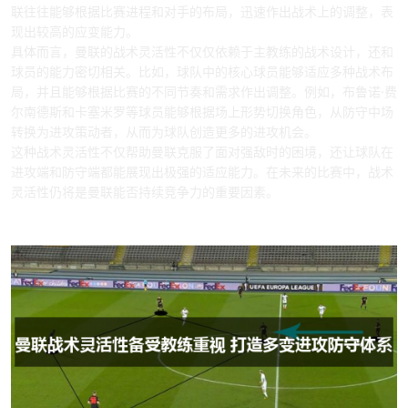
联往往能够根据比赛进程和对手的布局，迅速作出战术上的调整，表
现出较高的应变能力。
具体而言，曼联的战术灵活性不仅仅依赖于主教练的战术设计，还和
球员的能力密切相关。比如，球队中的核心球员能够适应多种战术布
局，并且能够根据比赛的不同节奏和需求作出调整。例如，布鲁诺·费
尔南德斯和卡塞米罗等球员能够根据场上形势切换角色，从防守中场
转换为进攻策动者，从而为球队创造更多的进攻机会。
这种战术灵活性不仅帮助曼联克服了面对强敌时的困境，还让球队在
进攻端和防守端都能展现出极强的适应能力。在未来的比赛中，战术
灵活性仍将是曼联能否持续竞争力的重要因素。