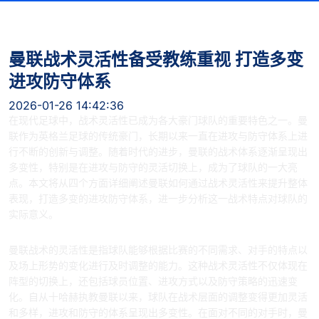
曼联战术灵活性备受教练重视 打造多变
进攻防守体系
2026-01-26 14:42:36
在现代足球中，战术灵活性已成为各大豪门球队的重要特色之一。曼
联作为英格兰足球的传统豪门，长期以来一直在进攻与防守体系上进
行不断的创新与调整。随着时代的进步，曼联的战术体系逐渐呈现出
多变性，特别是在进攻与防守的灵活切换上，成为了球队的一大亮
点。本文将从四个方面详细阐述曼联如何通过战术灵活性来提升整体
表现，打造多变的进攻防守体系，进一步分析这一战术特点对球队的
实际意义。
1、曼联的战术灵活性概述
曼联战术的灵活性是指球队能够根据比赛的不同需求、对手的特点以
及场上形势的变化进行及时调整的能力。这种战术灵活性不仅体现在
阵型的切换上，还包括球员位置、进攻方式以及防守策略的迅速变
化。自从十哈赫执教曼联以来，球队在战术层面的调整变得更加灵活
和多样，进攻和防守的体系呈现出多变性。在面对不同的对手时，曼