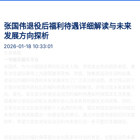
张国伟退役后福利待遇详细解读与未来
发展方向探析
2026-01-18 10:33:01
文章摘要：
一号娱乐娱乐平台
张国伟，作为中国田径界的标志性人物，凭借其出色的跳高表现，曾
多次在国际赛场上为国家赢得荣誉。然而，随着其运动生涯的结束，
退役后的福利待遇和未来发展成为了广泛关注的话题。本文将从四个
方面对张国伟退役后的福利待遇进行详细解读，并探讨其未来发展方
向。首先，本文会分析退役运动员的福利待遇如何保障其生活质量，
接着探讨退役后的职业发展机会以及体育界的相关支持政策。同时，
文章也会关注社会资源和个人品牌的利用，最后将就张国伟如何规划
未来的发展道路提出一些建设性的建议。通过对张国伟退役后的深度
剖析，希望为其他退役运动员的未来指引出一条可能的发展路径。
1、退役运动员的福利保障政策
退役运动员的福利保障是社会对其多年付出的肯定，也是运动员未来