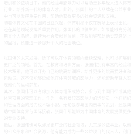
培训和公益项目中。他的经验与影响力可以帮助更多年轻人进入体育
行业，培养新一代的体育人才。此外，张国伟的个人品牌在公益事业
中也可以发挥重要作用，帮助他获得更多的社会资源和支持。
随着体育文化在中国的日益兴起，体育明星不仅在赛场上表现出色，
还在其他领域发挥着重要作用。张国伟的退役生涯，如果能够充分利
用其个人品牌，继续为社会贡献其价值，不仅能够帮助他实现经济上
的回报，还能进一步提升个人的社会地位。
4、张国伟未来发展方向的可能性
张国伟的未来发展，除了可以在体育领域内继续深耕，也可以扩展到
更广泛的领域。首先，在教育和培训方面，张国伟拥有丰富的经验和
技术积累，他可以开办自己的跳高培训班，培养更多的跳高爱好者和
运动员。这不仅能够延续他在体育领域的影响力，还能帮助年轻人实
现他们的运动梦想。
其次，张国伟可以考虑加入体育组织或协会，参与到中国田径或其他
体育项目的管理工作。作为一名有着较高影响力的运动员，他在组织
和管理方面的潜力也不容小觑。无论是参与国内赛事的策划，还是帮
助中国体育界与国际接轨，张国伟都能够为中国体育的发展提供更多
的专业支持。
最后，张国伟也可以涉足更广泛的社会领域，尤其是公益事业。以他
的公众形象和社会资源，他有能力成为一些公益项目的代言人，利用