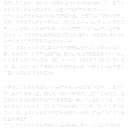
极高的教学价值。通过参与国家队或地方体育队的教练工作，张国伟
不仅能继续贡献于体育事业，还能从中获得相应的收入。
此外，张国伟还可以投身于体育传媒行业。凭借其高人气和体育专业
背景，他具备了成为体育解说员、评论员或主持人的潜力。在大型赛
事期间，张国伟可以通过转播、评论等方式继续参与其中。这种职业
发展方向，不仅能够让他继续活跃在公众视野中，也能够利用他的知
名度与个人品牌获得更多商业合作机会。
最后，张国伟还可以涉足体育产业相关的其他领域，如体育品牌代
言、赛事策划、体育产品推广等。退役运动员的知名度和个人形象往
往能吸引各大品牌的青睐，通过代言合作，张国伟可以获得丰厚的经
济回报。同时，随着中国体育产业的快速发展，张国伟参与其中也能
为自己开辟更多的发展空间。
3、社会资源和个人品牌的利用
退役运动员的社会资源和个人品牌是其未来发展的重要资产。张国伟
作为曾经的体育明星，拥有庞大的粉丝群体和广泛的社会影响力，这
使得他能够轻松地获得品牌代言等商业机会。个人品牌的价值，不仅
仅体现在广告代言上，还包括了影响力的广泛传播。通过社交媒体和
公众活动，张国伟可以持续维护自己的个人形象，并通过各种平台与
粉丝保持互动。
同时，张国伟也可以借助他在跳高领域的专业性，参与到体育教育、