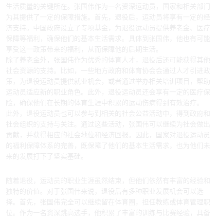
生活质量的关键所在。张国伟作为一名资深运动员，国家和相关部门
为其提供了一定的保障措施。首先，退役后，运动员将享有一定的经
济支持。中国政府设立了专项基金，为退役运动员提供养老金、医疗
保障等福利，确保他们的基本生活需求。具体到张国伟，他也有可能
享受这一政策带来的福利，从而保障他的后期生活。
除了养老金外，张国伟作为优秀的体育人才，退役后还可能获得其他
社会资源的支持。比如，一些地方政府和体育协会会通过人才引进政
策，为退役运动员提供就业机会，或者通过举办相关培训项目，帮助
运动员适应新的职业角色。此外，退役运动员还会享有一定的医疗保
险，确保他们在长期的体育生涯中积累的运动伤病得到有效治疗。
此外，退役运动员也可以参与到相关的社会公益活动中，得到政府和
社会组织的支持与关注。通过这些活动，张国伟可以继续为社会做出
贡献，并获得相应的社会地位和经济回报。因此，国家对退役运动员
的福利保障体系的完善，既保障了他们的基本生活需求，也为他们未
来的发展打下了坚实基础。
2、职业发展机会的拓展
随着退役，运动员的职业生涯虽然结束，但他们依然有丰富的经验和
独特的价值。对于张国伟来说，退役后有多种职业发展机会可以选
择。首先，张国伟完全可以继续留在体育圈，担任教练或体育管理职
位。作为一名资深跳高选手，他积累了丰富的训练与比赛经验，具备