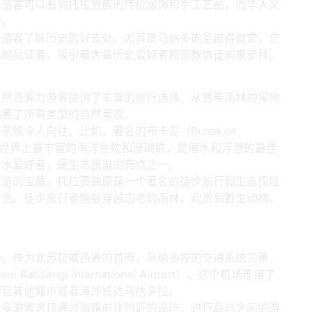
，游客可以看到托拉贾族的传统服饰和手工艺品，而华人文
中。
是游客了解历史的好去处。尤其是马纳多的圣彼得教堂，它
展的见证者，吸引着大量历史爱好者和宗教信徒前来参拜。
源
自然资源为游客提供了丰富的旅行选择。从热带雨林的探险
涵盖了所有类型的自然景观。
统令人向往。比如，著名的布卡岛（Bunaken
拥有世界上最丰富的海洋生物和珊瑚礁，是潜水和浮潜的最佳
潜水爱好者，是生态旅游的亮点之一。
旅游的宝藏。托拉贾高原是一个著名的徒步旅行和生态探险
景色。徒步旅行者能够穿越古老的雨林，观赏到野生动物、
设施
势。作为北苏拉威西省的首府，马纳多拉的交通系统完善，
langi International Airport）。这个机场连接了
印尼其他城市或者海外抵达马纳多拉。
很多游客选择通过海路前往附近的岛屿，进行岛屿之间的游