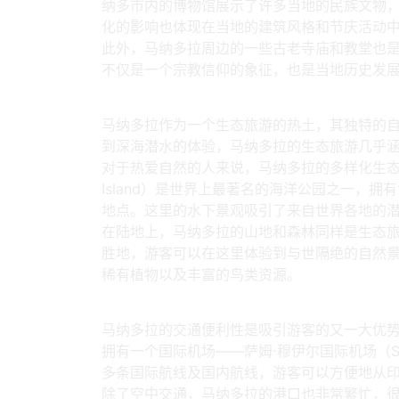
纳多市内的博物馆展示了许多当地的民族文物
化的影响也体现在当地的建筑风格和节庆活动
此外，马纳多拉周边的一些古老寺庙和教堂也
不仅是一个宗教信仰的象征，也是当地历史发
3、独特的生态旅游资
马纳多拉作为一个生态旅游的热土，其独特的
到深海潜水的体验，马纳多拉的生态旅游几乎
对于热爱自然的人来说，马纳多拉的多样化生态系
Island）是世界上最著名的海洋公园之一，
地点。这里的水下景观吸引了来自世界各地的
在陆地上，马纳多拉的山地和森林同样是生态
胜地，游客可以在这里体验到与世隔绝的自然
稀有植物以及丰富的鸟类资源。
4、便捷的交通和住宿
马纳多拉的交通便利性是吸引游客的又一大优
拥有一个国际机场——萨姆·穆伊尔国际机场（Sam Ratu
多条国际航线及国内航线，游客可以方便地从
除了空中交通，马纳多拉的港口也非常繁忙，