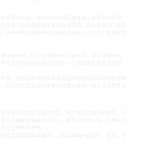
理位置得天独厚。其所处的地理区域连接了太平洋和印度
不仅使得马纳多拉拥有丰富的海洋资源，还让其成为了热带
说，这种地理优势使得他们能够在短短几天之内，既享受到
重要组成部分。位于赤道附近的马纳多拉，全年温暖湿润，
这种气候条件使得马纳多拉成为一个理想的生态旅游目的
的天堂。周围的海域拥有丰富的海洋生物和五彩斑斓的珊瑚
如，附近的巴亚岛是世界著名的潜水胜地，吸引了无数专业
遗产
具有深厚历史文化底蕴的地区。作为北苏拉威西的首府，马
这里的主要民族包括托拉贾人、曼多人和华人等，长期的文
展现出独特的多样性。
的传统市场和博物馆来深入了解这里的历史文化。例如，马