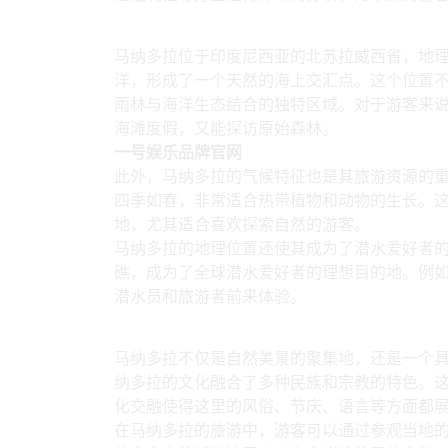
1、地理位置的独特性
马纳多拉位于印度尼西亚的北苏拉威西省，地
洋，形成了一个天然的海上交汇点。这个位置
雨林与海洋生态结合的独特区域。对于游客来
海滩度假，又能探访原始森林。
一号娱乐品牌官网
此外，马纳多拉的气候特征也是其旅游资源的
四季如春，非常适合热带植物和动物的生长。
地，尤其适合喜欢探索自然的游客。
马纳多拉的地理位置还使其成为了潜水爱好者
礁，成为了全球潜水爱好者的理想目的地。例
潜水员和旅游者前来体验。
2、丰富的文化和历史
马纳多拉不仅是自然美景的聚集地，还是一个
纳多拉的文化融合了多种民族和宗教的特色。
化交融使得这里的风俗、节庆、语言等方面都
在马纳多拉的旅游中，游客可以通过参观当地