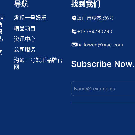
导航
找到我们
结
发现一号娱乐
厦门市绞察城6号
访
精品项目
+13594780290
服
载，
资讯中心
hallowed@mac.com
公司服务
家
沟通一号娱乐品牌官
Subscribe Now.
网