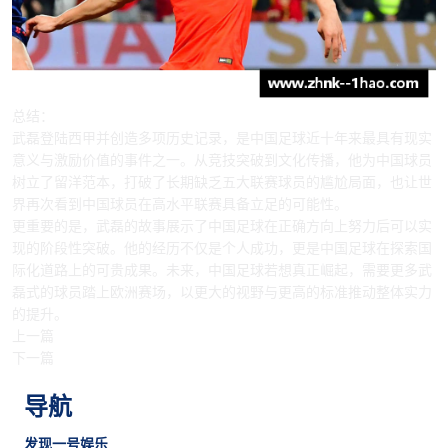
总结：
武磊登陆西甲并创造多项历史记录，是中国足球近十年来最具有现实
意义与激励价值的事件之一。从竞技突破到文化传播，他为中国球员
树立了留洋范本，打破了长期缺乏五大联赛球员的尴尬局面，也让世
界再次看到中国球员在高水平联赛具备立足的可能性。
更重要的是，武磊的故事展示了中国足球在正确方向上努力后可以实
现的阶段性突破。他的经历不仅是个人成功，更是中国足球在探索国
际化道路上的可贵成果。未来，中国足球若想真正崛起，需要更多武
磊式的球员踏上欧洲赛场，以更大的视野与更高的标准推动整体实力
的提升。
上一篇
下一篇
导航
发现一号娱乐