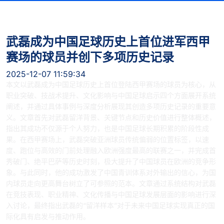
武磊成为中国足球历史上首位进军西甲
赛场的球员并创下多项历史记录
2025-12-07 11:59:34
本文以武磊成为中国足球历史上首位登陆西甲赛场的球员为核心，从
职业突破、技战术提升、文化影响与中国足球启示四个方面展开系统
阐述，并通过具体事例与深度分析展现其创造多项历史记录的重要意
义。文章首先对武磊留洋背景、关键节点和历史价值进行整体概述，
指出其成功不仅源于个人努力，也是中国足球长期积累的阶段性成
果。在西甲赛场上，武磊突破亚洲球员传统偏弱的位置标签，以速
度、跑位与高效的门前处理融入欧洲强度最高的联赛之一，并完成首
秀破门、绝平巴萨等历史时刻，极大提升了中国球员在欧洲的竞争形
象。与此同时，他的成功激发了中国青训体系对外输出的信心，为国
内球员走向更高舞台树立了可参照的范本。文章通过系统结构对武磊
在竞技表现、职业精神、文化传播与中国足球发展层面的影响进行深
入讨论，最终指出武磊的“留洋样本”对于未来中国足球实现真正的国
际化具有启发与推动作用。