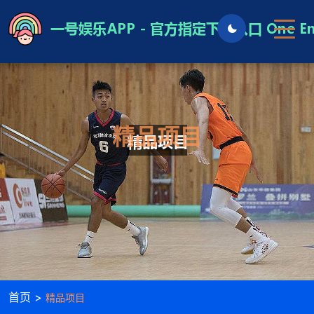
精品项目
首页 >
精品项目