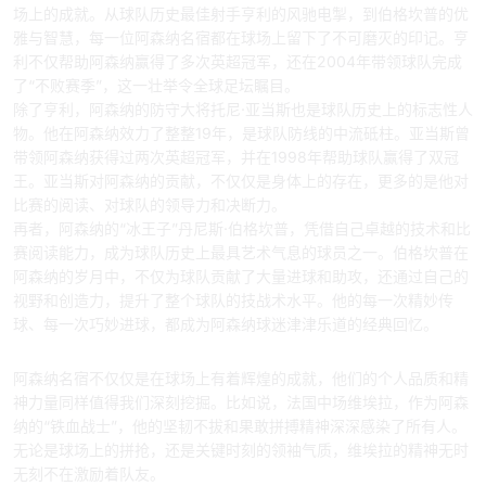
场上的成就。从球队历史最佳射手亨利的风驰电掣，到伯格坎普的优
雅与智慧，每一位阿森纳名宿都在球场上留下了不可磨灭的印记。亨
利不仅帮助阿森纳赢得了多次英超冠军，还在2004年带领球队完成
了“不败赛季”，这一壮举令全球足坛瞩目。
除了亨利，阿森纳的防守大将托尼·亚当斯也是球队历史上的标志性人
物。他在阿森纳效力了整整19年，是球队防线的中流砥柱。亚当斯曾
带领阿森纳获得过两次英超冠军，并在1998年帮助球队赢得了双冠
王。亚当斯对阿森纳的贡献，不仅仅是身体上的存在，更多的是他对
比赛的阅读、对球队的领导力和决断力。
再者，阿森纳的“冰王子”丹尼斯·伯格坎普，凭借自己卓越的技术和比
赛阅读能力，成为球队历史上最具艺术气息的球员之一。伯格坎普在
阿森纳的岁月中，不仅为球队贡献了大量进球和助攻，还通过自己的
视野和创造力，提升了整个球队的技战术水平。他的每一次精妙传
球、每一次巧妙进球，都成为阿森纳球迷津津乐道的经典回忆。
2、个人品质与精神力量
阿森纳名宿不仅仅是在球场上有着辉煌的成就，他们的个人品质和精
神力量同样值得我们深刻挖掘。比如说，法国中场维埃拉，作为阿森
纳的“铁血战士”，他的坚韧不拔和果敢拼搏精神深深感染了所有人。
无论是球场上的拼抢，还是关键时刻的领袖气质，维埃拉的精神无时
无刻不在激励着队友。