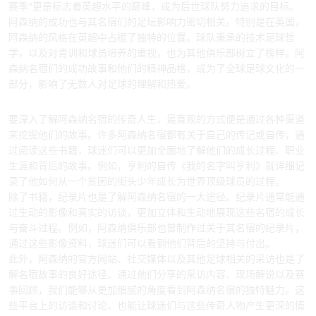
赛季”更是标志着英超水平的巅峰，成为后世球队努力追求的目标。
阿森纳的成功也与其名宿们的足坛影响力密切相关。特别是在英国，
阿森纳的风格在英超中占据了独特的位置。球队秉承的技术足球哲
学，以及对青训和球员培养的重视，也为其他俱乐部树立了榜样。阿
森纳名宿们的成功故事和他们的精神品格，成为了全球足球文化的一
部分，影响了无数人对足球的理解和热爱。
4、通过多渠道了解名宿传奇
要深入了解阿森纳名宿的传奇人生，最直观的方式便是通过各种渠道
来挖掘他们的故事。许多阿森纳名宿都有关于自己的传记或自传，通
过阅读这些书籍，球迷们可以更加全面地了解他们的成长过程、职业
生涯和背后的故事。例如，亨利的自传《我的名字叫亨利》就详细记
录了他如何从一个贫困的街头少年成长为世界顶级球员的过程。
除了书籍，纪录片也是了解阿森纳名宿的一大途径。纪录片通常能通
过生动的影像和真实的访谈，更加立体和生动地展现这些名宿的成长
与奋斗过程。例如，阿森纳俱乐部也曾制作过关于其名宿的纪录片，
通过这些影像资料，球迷们可以看到他们背后的坚持与付出。
此外，阿森纳的官方网站、社交媒体以及其他足球相关的采访也是了
解名宿故事的良好途径。通过他们分享的采访内容、现场解说以及赛
事回顾，我们能够从更加细腻的角度看到阿森纳名宿的独特魅力。这
些平台上的访谈和讨论，也能让球迷们与这些传奇人物产生更深的情