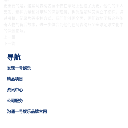
更重要的是，这些阿森纳名宿不仅在球场上创造了历史，他们的个人
品质、精神力量和对足球的深刻理解，也为后辈球员树立了榜样。通
过书籍、纪录片等多种方式，我们能够更全面、更细致地了解这些传
奇人物的背后故事，进一步体会到他们在阿森纳乃至全球足球文化中
的深远影响。
上一篇
下一篇
导航
发现一号娱乐
精品项目
资讯中心
公司服务
沟通一号娱乐品牌官网