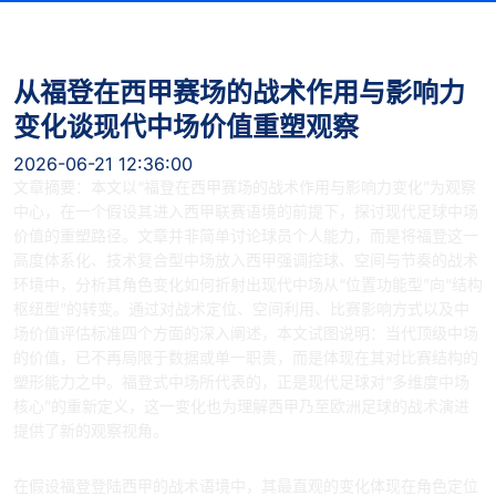
从福登在西甲赛场的战术作用与影响力
变化谈现代中场价值重塑观察
2026-06-21 12:36:00
文章摘要：本文以“福登在西甲赛场的战术作用与影响力变化”为观察
中心，在一个假设其进入西甲联赛语境的前提下，探讨现代足球中场
价值的重塑路径。文章并非简单讨论球员个人能力，而是将福登这一
高度体系化、技术复合型中场放入西甲强调控球、空间与节奏的战术
环境中，分析其角色变化如何折射出现代中场从“位置功能型”向“结构
枢纽型”的转变。通过对战术定位、空间利用、比赛影响方式以及中
场价值评估标准四个方面的深入阐述，本文试图说明：当代顶级中场
的价值，已不再局限于数据或单一职责，而是体现在其对比赛结构的
塑形能力之中。福登式中场所代表的，正是现代足球对“多维度中场
核心”的重新定义，这一变化也为理解西甲乃至欧洲足球的战术演进
提供了新的观察视角。
一、西甲语境下的角色再定位
在假设福登登陆西甲的战术语境中，其最直观的变化体现在角色定位