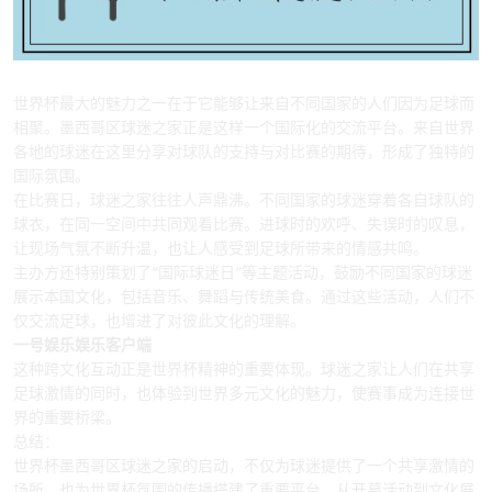
4、全球球迷激情互动
世界杯最大的魅力之一在于它能够让来自不同国家的人们因为足球而
相聚。墨西哥区球迷之家正是这样一个国际化的交流平台。来自世界
各地的球迷在这里分享对球队的支持与对比赛的期待，形成了独特的
国际氛围。
在比赛日，球迷之家往往人声鼎沸。不同国家的球迷穿着各自球队的
球衣，在同一空间中共同观看比赛。进球时的欢呼、失误时的叹息，
让现场气氛不断升温，也让人感受到足球所带来的情感共鸣。
主办方还特别策划了“国际球迷日”等主题活动，鼓励不同国家的球迷
展示本国文化，包括音乐、舞蹈与传统美食。通过这些活动，人们不
仅交流足球，也增进了对彼此文化的理解。
一号娱乐娱乐客户端
这种跨文化互动正是世界杯精神的重要体现。球迷之家让人们在共享
足球激情的同时，也体验到世界多元文化的魅力，使赛事成为连接世
界的重要桥梁。
总结：
世界杯墨西哥区球迷之家的启动，不仅为球迷提供了一个共享激情的
场所，也为世界杯氛围的传播搭建了重要平台。从开幕活动到文化展