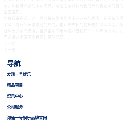
示，从科技体验到国际交流，球迷之家以多元化的形式将足球的魅力
全面展现。
随着赛事临近，这一平台将持续吸引更多球迷参与其中。它不仅点燃
了墨西哥乃至全球球迷的热情，也让世界杯的精神更加深入人心。通
过球迷之家的连接，世界各地的足球爱好者将在同一片热情之中，共
同迎接这场属于全世界的足球盛宴。
上一篇
下一篇
导航
发现一号娱乐
精品项目
资讯中心
公司服务
沟通一号娱乐品牌官网