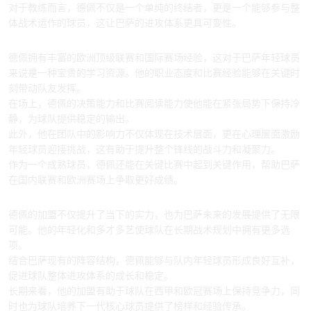
对于教练而言，德佩不仅是一个单纯的终结者，更是一个能够参与整
体战术运作的球员，这让巴萨的进攻体系更具可变性。
3、经验与领导力加持
德佩拥有丰富的欧洲顶级联赛和国际赛场经验，这对于巴萨年轻球员
来说是一种宝贵的学习资源。他的职业态度和比赛经验能够在关键时
刻带动队友发挥。
在场上，德佩的决策能力和比赛阅读能力使他能在紧张局势下保持冷
静，为球队提供稳定的输出。
此外，他在团队中的影响力不仅体现在技术层面，更在心理层面激励
年轻球员迎接挑战，这有助于提升整个锋线的战斗力和凝聚力。
作为一个成熟球员，德佩还能在关键比赛中起到关键作用，帮助巴萨
在国内联赛和欧洲赛场上争取更好成绩。
4、未来潜力值得期待
德佩的加盟不仅提升了当下的实力，也为巴萨未来的发展提供了无限
可能。他的年轻化和多才多艺使球队在长期战术规划中拥有更多选
项。
结合巴萨现有的阵容结构，德佩能够与队内年轻球员形成良好互补，
促进球队整体进攻体系的成长和稳定。
长期来看，他的加盟有助于球队在西甲和欧冠赛场上保持竞争力，同
时也为球队培养下一代核心球员提供了榜样和经验传承。