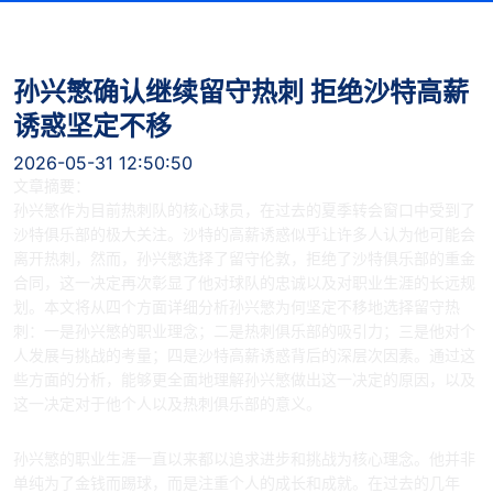
孙兴慜确认继续留守热刺 拒绝沙特高薪
诱惑坚定不移
2026-05-31 12:50:50
文章摘要：
孙兴慜作为目前热刺队的核心球员，在过去的夏季转会窗口中受到了
沙特俱乐部的极大关注。沙特的高薪诱惑似乎让许多人认为他可能会
离开热刺，然而，孙兴慜选择了留守伦敦，拒绝了沙特俱乐部的重金
合同，这一决定再次彰显了他对球队的忠诚以及对职业生涯的长远规
划。本文将从四个方面详细分析孙兴慜为何坚定不移地选择留守热
刺：一是孙兴慜的职业理念；二是热刺俱乐部的吸引力；三是他对个
人发展与挑战的考量；四是沙特高薪诱惑背后的深层次因素。通过这
些方面的分析，能够更全面地理解孙兴慜做出这一决定的原因，以及
这一决定对于他个人以及热刺俱乐部的意义。
1、孙兴慜的职业理念
孙兴慜的职业生涯一直以来都以追求进步和挑战为核心理念。他并非
单纯为了金钱而踢球，而是注重个人的成长和成就。在过去的几年