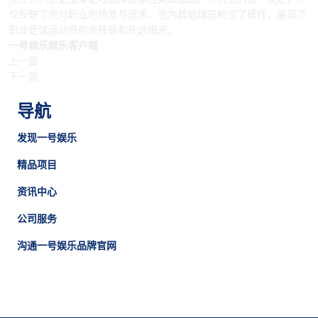
仅反映了他对职业的热爱与追求，也为其他球员树立了榜样，展现了
职业足球运动员的责任感和长远眼光。
一号娱乐娱乐客户端
上一篇
下一篇
导航
发现一号娱乐
精品项目
资讯中心
公司服务
沟通一号娱乐品牌官网