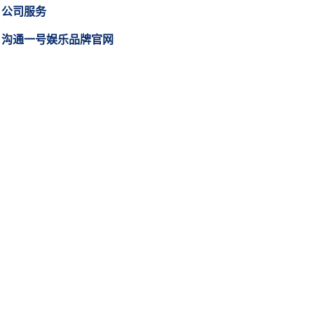
公司服务
沟通一号娱乐品牌官网