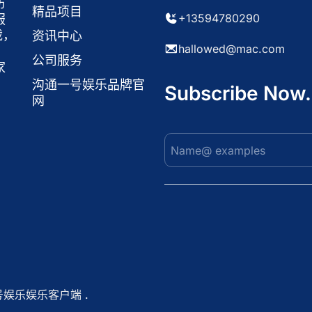
访
精品项目
+13594780290
服
载，
资讯中心
hallowed@mac.com
公司服务
家
沟通一号娱乐品牌官
Subscribe Now.
网
号娱乐娱乐客户端
.