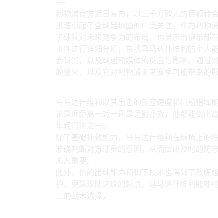
---
利物浦官方近日宣布，以三千万欧元的巨额转
迅速引起了全球足球圈的广泛关注。作为利物
了球队对未来竞争力的布局，也显示出俱乐部
事件进行详细分析，包括马马达什维利的个人
会背景，以及球迷和媒体的反应与影响。通过
的意义，以及它对利物浦未来赛季可能带来的
1、门将能力与技术特点
马马达什维利以其出色的反应速度和门前指挥
论是近距离一对一还是远射扑救，他都能做出
年轻门将之一。
除了基础扑救能力，马马达什维利在球场上的
准确判断对方球员的意图，从而做出及时的防
尤为重要。
此外，他的出球能力和脚下技术也得到了教练
护，更是球队进攻的起点。马马达什维利能够
上的战术选择。
2、利物浦战略布局分