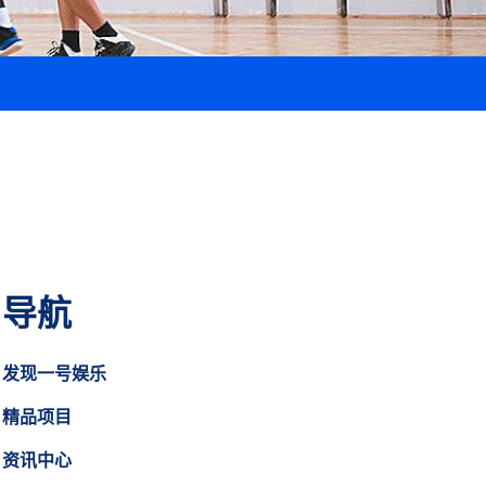
导航
发现一号娱乐
精品项目
资讯中心