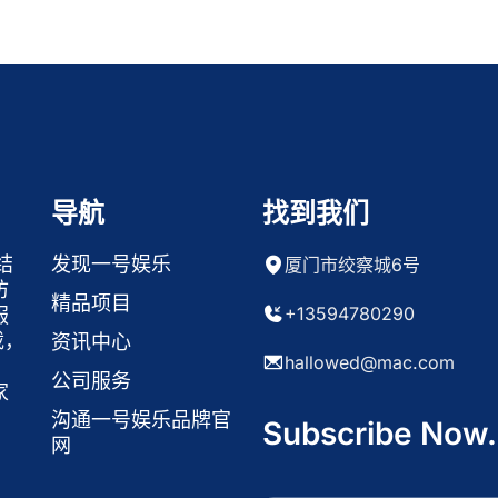
导航
找到我们
结
发现一号娱乐
厦门市绞察城6号
访
精品项目
+13594780290
服
载，
资讯中心
hallowed@mac.com
公司服务
家
沟通一号娱乐品牌官
Subscribe Now.
网