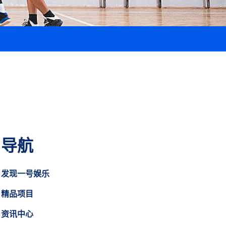
导航
发现一号娱乐
精品项目
资讯中心