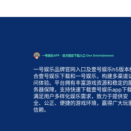
一号娱乐品牌官网入口及壹号娱乐h5版本
合壹号娱乐下载和一号娱乐，构建多渠道
问体验。平台拥有丰富游戏资源和稳定的
务器保障，支持快速下载壹号娱乐app下
满足用户多样化娱乐需求，致力于提供安
全、公正、便捷的游戏环境，赢得广大玩
信赖。