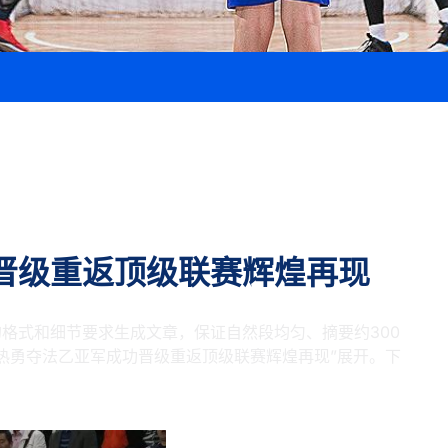
晋级重返顶级联赛辉煌再现
格式和细节要求生成文章，保证自然段均匀、摘要约300
昂热勇夺法乙亚军成功晋级重返顶级联赛辉煌再现”展开。下