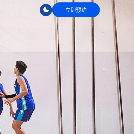
司
沟通一号娱乐
立即预约
品牌官网
立即预约