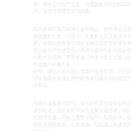
赛、球迷支持四个方面，详细剖析昂热如何实
志、智慧与激情的足球故事。
1、团队建设与阵容优化
昂热能够在法乙赛场上脱颖而出，首先得益于
和合理的引援，打造了一支既有经验又充满活
量，使球队在赛季中拥有足够的深度应对漫长
在训练和日常管理中，昂热注重球员的全面发
作能力的培养。教练组通过制定个性化训练计
作战能力的最大化。
此外，球队内部形成了健康的竞争氛围。主力
球队在面对关键比赛时能够保持高水平的稳定
才基础。
2、战术策略与比赛执
昂热在本赛季的成功，离不开科学的战术策略
变的战术，无论是防守反击还是控球进攻，球
在防守方面，昂热注重整体协作与区域防守，
误和丢球的概率。在进攻端，球队通过快速转