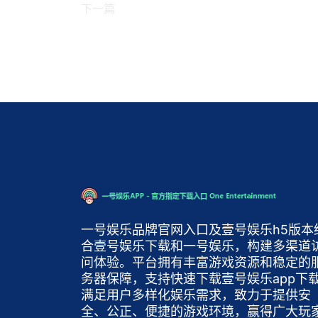
下一篇
一号娱乐品牌官网入口及壹号娱乐h5版本
合壹号娱乐下载和一号娱乐，构建多渠道
问体验。平台拥有丰富游戏资源和稳定的
务器保障，支持快速下载壹号娱乐app下
满足用户多样化娱乐需求，致力于提供安
全、公正、便捷的游戏环境，赢得广大玩