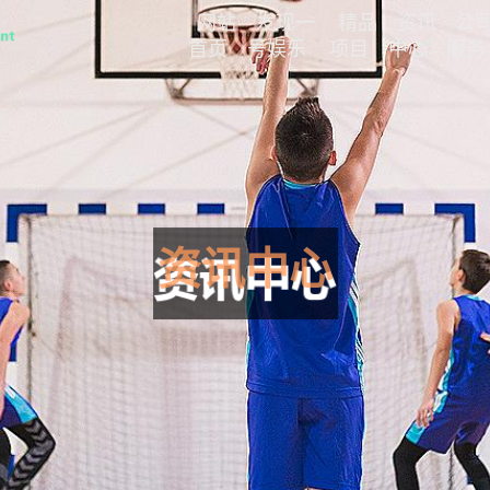
网站
发现一
精品
资讯
公
首页
号娱乐
项目
中心
服务
资讯中心