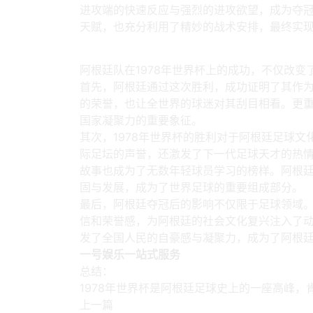
进攻端的快速反应与强烈的进攻欲望，成为夺冠
天赋，也充分利用了精妙的战术安排，最终实
4、阿根廷夺冠后的历
阿根廷队在1978年世界杯上的成功，不仅改
首先，阿根廷通过这次胜利，成功证明了其作
的荣誉，也让全世界的球迷对其刮目相看。更
国家凝聚力的重要象征。
其次，1978年世界杯的胜利对于阿根廷足球
际足坛的声誉，还激发了下一代足球天才的热
故事也成为了无数年轻球员学习的榜样。阿根
固与发展，成为了世界足球的重要组成部分。
最后，阿根廷夺冠后的影响不仅限于足球领域。
信和荣誉感，为阿根廷的社会文化复兴注入了
发了全国人民的自豪感与凝聚力，成为了阿根
一号娱乐一站式服务
总结：
1978年世界杯是阿根廷足球史上的一座高峰，
上一篇