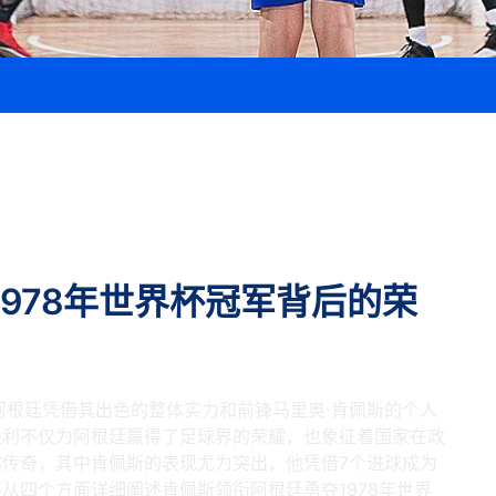
978年世界杯冠军背后的荣
。阿根廷凭借其出色的整体实力和前锋马里奥·肯佩斯的个人
胜利不仅为阿根廷赢得了足球界的荣耀，也象征着国家在政
传奇，其中肯佩斯的表现尤为突出，他凭借7个进球成为
从四个方面详细阐述肯佩斯领衔阿根廷勇夺1978年世界