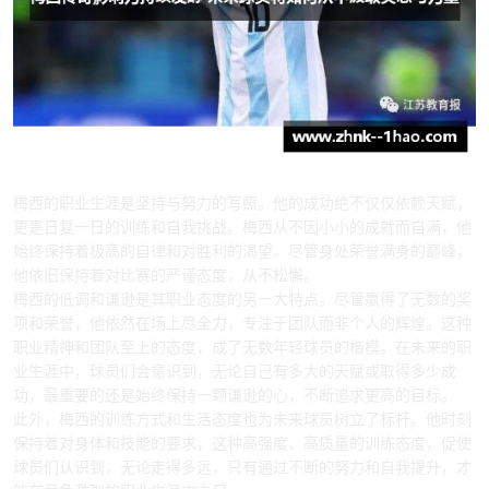
2、梅西对职业态度的引领
梅西的职业生涯是坚持与努力的写照。他的成功绝不仅仅依赖天赋，
更是日复一日的训练和自我挑战。梅西从不因小小的成就而自满，他
始终保持着极高的自律和对胜利的渴望。尽管身处荣誉满身的巅峰，
他依旧保持着对比赛的严谨态度，从不松懈。
梅西的低调和谦逊是其职业态度的另一大特点。尽管赢得了无数的奖
项和荣誉，他依然在场上尽全力，专注于团队而非个人的辉煌。这种
职业精神和团队至上的态度，成了无数年轻球员的楷模。在未来的职
业生涯中，球员们会意识到，无论自己有多大的天赋或取得多少成
功，最重要的还是始终保持一颗谦逊的心，不断追求更高的目标。
此外，梅西的训练方式和生活态度也为未来球员树立了标杆。他时刻
保持着对身体和技能的要求，这种高强度、高质量的训练态度，促使
球员们认识到，无论走得多远，只有通过不断的努力和自我提升，才