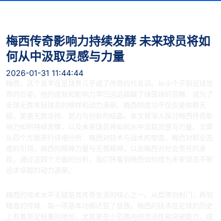
梅西传奇影响力持续发酵 未来球员将如
何从中汲取灵感与力量
2026-01-31 11:44:44
梅西，这个名字在足球界几乎成了传奇的代名词。从小个子到足球世
界的巨星，他的成就和影响力早已远远超越了绿茵场的范畴，成为了
全球无数年轻球员的榜样和动力源泉。梅西的成功不仅仅是依赖天
赋，更是无数坚持、努力与创新的结晶。本文将深入探讨梅西传奇影
响力如何持续发酵，以及未来球员将如何从中汲取灵感与力量。文章
从四个方面进行详细分析：梅西对技术与战术的塑造，梅西对职业态
度的引领，梅西的精神力量与无畏精神，以及梅西对社会责任的承
担。通过这四个方面的分析，我们将看到梅西如何成为未来球员不断
追求卓越的动力源泉。
1、梅西对技术与战术的塑造
梅西的技术水平无疑是其传奇生涯的核心之一。从盘带到射门，再到
精准的传球，每一项基本功都达到了极致。梅西的技术在足球的历史
上有着举足轻重的地位，尤其是在小范围内的灵活性和突破能力，成