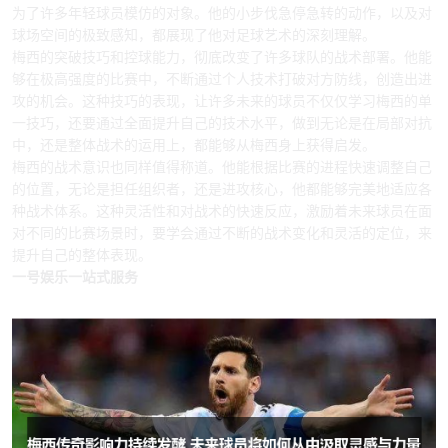
为了许多年轻球员模仿的对象。他的小步伐急停急转的动作，以及对
球场空间的极致感知，都展现了他对足球艺术的深刻理解。
梅西的突破技巧和控球能力，彻底改变了许多球队的战术部署。他能
够在极高强度的比赛中，不断通过个人技术打破对方防线，创造出进
攻的机会。这种技巧的表现，让许多未来的球员不仅仅学习梅西的单
一技巧，还要通过全面提升自己的技术水平，做到无论是在局部对抗
中，还是整体战术的运用上，都能够从梅西身上获得启发。
梅西的战术意识也同样值得称道。他能根据比赛的进程快速调整自己
的位置，无论是担任组织者，还是进攻核心，他都能够完美地适应各
种战术体系。这种灵活性和对战术的快速反应，激励着未来球员在面
对不同的比赛场景时，要学会通过不断的战术变化和灵活的定位，来
提升自己的整体表现。
一号娱乐一站式服务