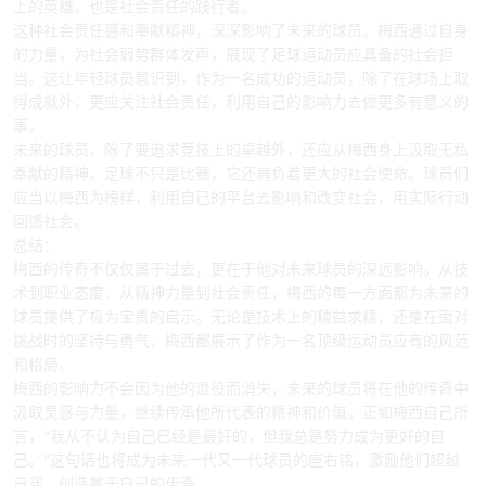
上的英雄，也是社会责任的践行者。
这种社会责任感和奉献精神，深深影响了未来的球员。梅西通过自身
的力量，为社会弱势群体发声，展现了足球运动员应具备的社会担
当。这让年轻球员意识到，作为一名成功的运动员，除了在球场上取
得成就外，更应关注社会责任，利用自己的影响力去做更多有意义的
事。
未来的球员，除了要追求竞技上的卓越外，还应从梅西身上汲取无私
奉献的精神。足球不只是比赛，它还肩负着更大的社会使命。球员们
应当以梅西为榜样，利用自己的平台去影响和改变社会，用实际行动
回馈社会。
总结：
梅西的传奇不仅仅属于过去，更在于他对未来球员的深远影响。从技
术到职业态度，从精神力量到社会责任，梅西的每一方面都为未来的
球员提供了极为宝贵的启示。无论是技术上的精益求精，还是在面对
挑战时的坚持与勇气，梅西都展示了作为一名顶级运动员应有的风范
和格局。
梅西的影响力不会因为他的退役而消失，未来的球员将在他的传奇中
汲取灵感与力量，继续传承他所代表的精神和价值。正如梅西自己所
言，“我从不认为自己已经是最好的，但我总是努力成为更好的自
己。”这句话也将成为未来一代又一代球员的座右铭，激励他们超越
自我，创造属于自己的传奇。