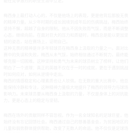
能在竞争激烈的职业生涯中立足。
3、梅西的精神力量与无畏精神
梅西身上最打动人心的，不仅是他场上的表现，更是他背后那股无畏
的精神力量。从少年时期的成长困境到成年后的伤病挑战，梅西始终
坚持不懈，超越了自身的限制。他从不因失败而气馁，而是不断调整
心态，继续向前。在面对巨大的压力和质疑时，梅西总是能以更加坚
韧的姿态，站在赛场上，证明自己。
这种无畏的精神是许多年轻球员在梅西身上汲取的力量之一。面对比
赛中的失误和失败，梅西从未气馁，始终相信通过不断努力，最终能
够克服一切困难。这种坚持和勇气为未来的球员树立了榜样，让他们
明白了一个道理：真正的英雄不仅在于一时的成就，更在于遇到挑战
时如何应对，如何从逆境中走出。
梅西的情感稳定和心理素质也让人钦佩。在无数的重大比赛中，他总
能保持冷静和专注，这种精神力量极大地提升了梅西的领导力与球场
影响力。未来球员要从梅西身上汲取的力量，不仅是身体上的对抗能
力，更是心态上的稳定与坚韧。
4、梅西的社会责任与贡献
梅西在场外的贡献同样不容忽视。作为一名全球知名的足球巨星，他
始终没有忘记回馈社会。梅西通过自己的慈善基金会，为贫困地区的
儿童和弱势群体提供帮助，改变了无数人的命运。他不仅仅是足球场