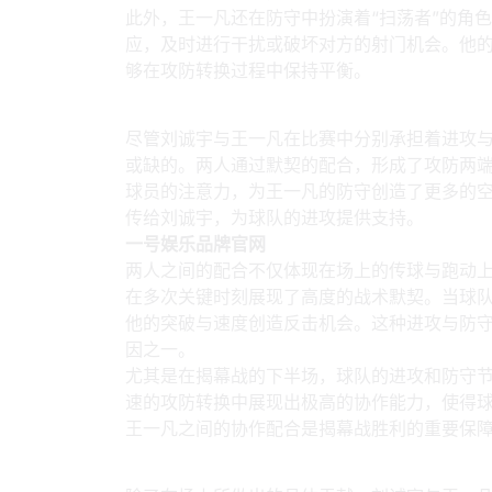
此外，王一凡还在防守中扮演着“扫荡者”的角
应，及时进行干扰或破坏对方的射门机会。他
够在攻防转换过程中保持平衡。
3、刘诚宇与王一凡的
尽管刘诚宇与王一凡在比赛中分别承担着进攻
或缺的。两人通过默契的配合，形成了攻防两
球员的注意力，为王一凡的防守创造了更多的
传给刘诚宇，为球队的进攻提供支持。
一号娱乐品牌官网
两人之间的配合不仅体现在场上的传球与跑动
在多次关键时刻展现了高度的战术默契。当球
他的突破与速度创造反击机会。这种进攻与防
因之一。
尤其是在揭幕战的下半场，球队的进攻和防守
速的攻防转换中展现出极高的协作能力，使得
王一凡之间的协作配合是揭幕战胜利的重要保
4、个人影响力与比赛