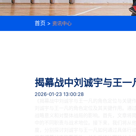
首页 >
资讯中心
揭幕战中刘诚宇与王一
2026-01-23 13:00:28
《揭幕战中刘诚宇与王一凡的角色定位与关键
刘诚宇与王一凡的角色定位及其关键作用。通
战略意义和对整体战局的影响。首先，文章将
中的不同职责与战术地位。接下来，我们将从
度，分别探讨刘诚宇与王一凡如何通过具体行