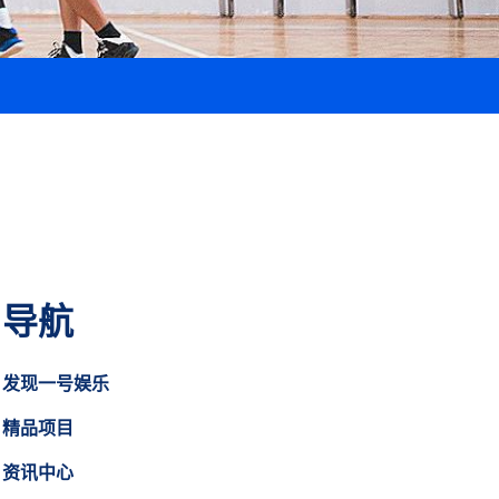
导航
发现一号娱乐
精品项目
资讯中心