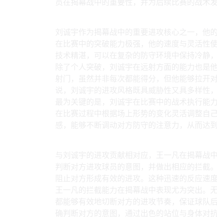
员在揭幕战中的重要性，并为后续比赛的战术
1、刘诚宇的进攻贡献
刘诚宇作为揭幕战中的重要进攻核心之一，他
在比赛中的突破能力极强，他的速度与灵活性
技术精湛，可以在复杂的防守环境中保持冷静
除了个人突破，刘诚宇在远射方面的能力也是
射门，虽然并非每次都能得分，但他能够拉开
说，刘诚宇的进攻风格既具威胁性又具多样性
最为关键的是，刘诚宇在比赛中的战术执行能
在比赛过程中根据场上形势的变化灵活调整自
感，能够不断调动对方防守的注意力，从而达
2、王一凡的防守职责
与刘诚宇的进攻贡献相对应，王一凡在揭幕战
判断对方进攻球员的意图，并做出相应的拦截
阻止对方形成有效的进攻。这种迅速的反应速
王一凡的拦截能力在揭幕战中表现尤为突出。
都能够有效地切断对方的进攻节奏，保证球队
确判断对方的意图，通过出色的站位与身体对