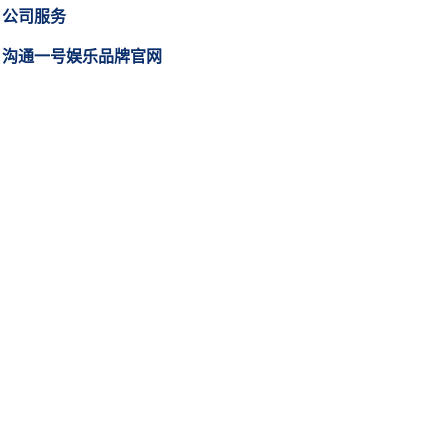
公司服务
沟通一号娱乐品牌官网