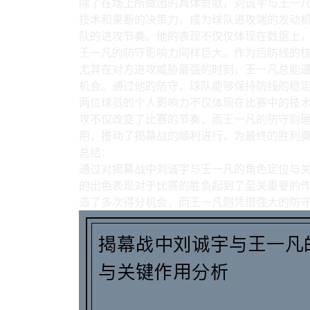
除了在场上所做出的具体贡献，刘诚宇与王一
技术和果断的决策力，成为球队进攻端的发动
队的进攻节奏。他的表现不仅仅体现在数据上
王一凡的防守影响力同样巨大。作为后防线的
尤其在对方进攻威胁最强的时刻，王一凡总能
机会。通过他的防守，球队能够保持防线的稳
两位球员的个人影响力不仅体现在比赛中的技
攻不仅改变了比赛的节奏，而王一凡的防守则
用，推动了揭幕战的顺利进行，为最终的胜利
总结：
通过对揭幕战中刘诚宇与王一凡的角色定位与
的出色表现对于比赛的胜负起到了至关重要的
造了多次得分机会，而王一凡则凭借强大的防