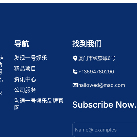
导航
找到我们
结
发现一号娱乐
厦门市绞察城6号
访
精品项目
+13594780290
服
载，
资讯中心
hallowed@mac.com
公司服务
家
沟通一号娱乐品牌官
Subscribe Now.
网