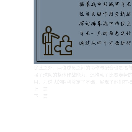
除此之外，两位球员之间的协作与配合也是揭
强了球队的整体作战能力，还推动了比赛走势
用，为球队的胜利奠定了基础，展现了他们在
上一篇
下一篇