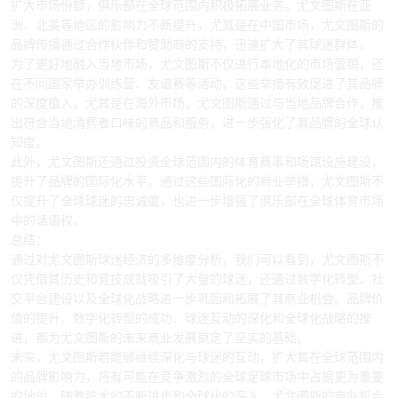
扩大市场份额，俱乐部在全球范围内积极拓展业务。尤文图斯在亚
洲、北美等地区的影响力不断提升，尤其是在中国市场，尤文图斯的
品牌传播通过合作伙伴和赞助商的支持，迅速扩大了其球迷群体。
为了更好地融入当地市场，尤文图斯不仅进行本地化的市场营销，还
在不同国家举办训练营、友谊赛等活动，这些举措有效促进了其品牌
的深度植入。尤其是在海外市场，尤文图斯通过与当地品牌合作，推
出符合当地消费者口味的商品和服务，进一步强化了其品牌的全球认
知度。
此外，尤文图斯还通过投资全球范围内的体育赛事和场馆设施建设，
提升了品牌的国际化水平。通过这些国际化的商业举措，尤文图斯不
仅提升了全球球迷的忠诚度，也进一步增强了俱乐部在全球体育市场
中的话语权。
总结：
通过对尤文图斯球迷经济的多维度分析，我们可以看到，尤文图斯不
仅凭借其历史和竞技成就吸引了大量的球迷，还通过数字化转型、社
交平台建设以及全球化战略进一步巩固和拓展了其商业机会。品牌价
值的提升、数字化转型的成功、球迷互动的深化和全球化战略的推
进，都为尤文图斯的未来商业发展奠定了坚实的基础。
未来，尤文图斯若能够继续深化与球迷的互动，扩大其在全球范围内
的品牌影响力，将有可能在竞争激烈的全球足球市场中占据更为重要
的地位。随着技术的不断进步和全球化的深入，尤文图斯的商业机会