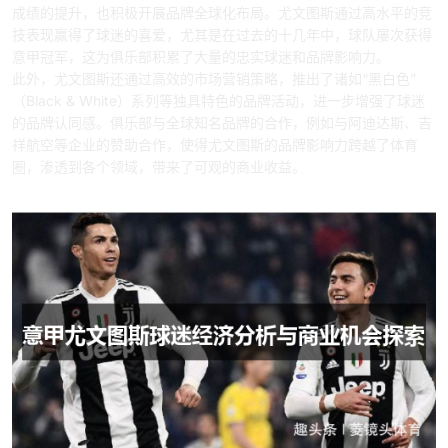
成绩的提升，也积极开展品牌全球化布局。尤文图斯通过高水平的竞
技表现赢得了球迷的喜爱，尤其是在过去的十几年中，球队屡次获得
意甲冠军，这为俱乐部积累了大量的忠实球迷和品牌影响力。
此外，尤文图斯还通过高效的市场营销策略，推出了诸如“黑白色”
（Black & White）系列等独具特色的品牌活动，进一步增强了球迷
的品牌认同感。俱乐部与全球知名品牌的合作，例如与阿迪达斯、吉
祥航空等企业的赞助合作，使得尤文图斯的品牌影响力跨越了体育
圈，渗透到各个领域，带来了可观的商业收益。