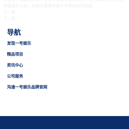
将更加多元化，为俱乐部带来更为丰厚的经济回报。
上一篇
下一篇
导航
发现一号娱乐
精品项目
资讯中心
公司服务
沟通一号娱乐品牌官网