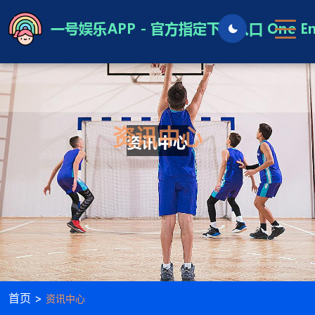
资讯中心
首页 >
资讯中心