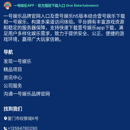
一号娱乐品牌官网入口及壹号娱乐h5版本结合壹号娱乐下载
和一号娱乐，构建多渠道访问体验。平台拥有丰富游戏资源
和稳定的服务器保障，支持快速下载壹号娱乐app下载，满
足用户多样化娱乐需求，致力于提供安全、公正、便捷的游
戏环境，赢得广大玩家信赖。
导航
发现一号娱乐
精品项目
资讯中心
公司服务
沟通一号娱乐品牌官网
找到我们
厦门市绞察城6号
+13594780290