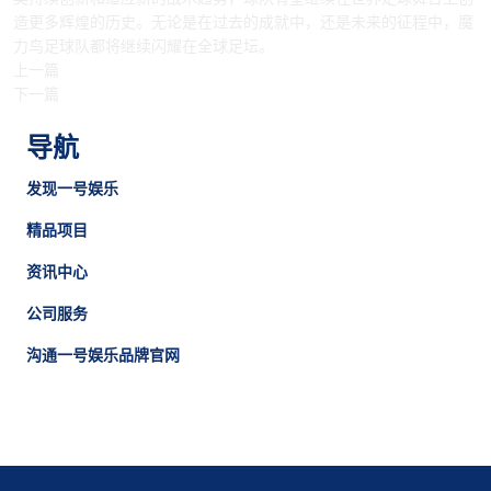
造更多辉煌的历史。无论是在过去的成就中，还是未来的征程中，魔
力鸟足球队都将继续闪耀在全球足坛。
上一篇
下一篇
导航
发现一号娱乐
精品项目
资讯中心
公司服务
沟通一号娱乐品牌官网