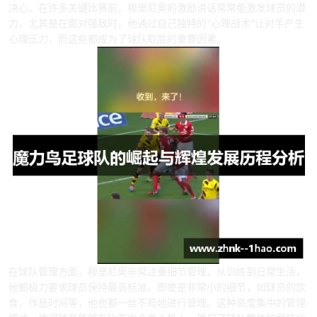
决心。在许多关键比赛前，穆里尼奥的激励讲话常常能激发球员的潜
力，尤其是在面对强敌时，他通过自己独特的“心理战术”让对手产生
心理压力，而这些都成为了球队取胜的重要因素。
在球队管理方面，穆里尼奥非常注重细节管理，从训练到日常生活，
他都极力要求球员保持最高标准。即使是非常小的细节，如球员的饮
食、作息时间等，他也都一丝不苟地进行管理。这种高度集中的管理