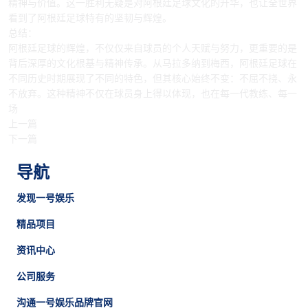
精神与价值。这一胜利无疑是对阿根廷足球文化的升华，也让全世界
看到了阿根廷足球特有的坚韧与辉煌。
总结：
阿根廷足球的辉煌，不仅仅来自球员的个人天赋与努力，更重要的是
背后深厚的文化根基与精神传承。从马拉多纳到梅西，阿根廷足球在
不同历史时期展现了不同的特色，但其核心始终不变：不屈不挠、永
不放弃。这种精神不仅在球员身上得以体现，也在每一代教练、每一
场
上一篇
下一篇
导航
发现一号娱乐
精品项目
资讯中心
公司服务
沟通一号娱乐品牌官网