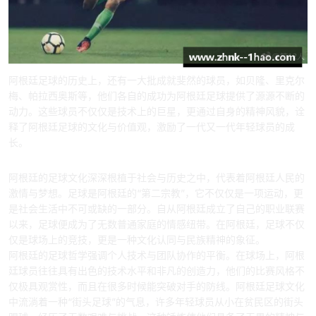
阿根廷足球的历史上，还有一大批成就斐然的球员，如贝隆、里克尔
梅、帕拉西奥斯等，他们各自的成功为阿根廷足球提供了源源不断的
动力。这些球员不仅仅是技术上的巨星，更通过自身的精神风貌，诠
释了阿根廷足球的文化与价值观，激励了一代又一代年轻球员的成
长。
2、阿根廷足球的文化根基
阿根廷的足球文化深深根植于社会与历史之中，代表着阿根廷人民的
激情与梦想。足球是阿根廷的“第二宗教”，它不仅仅是一项运动，更
是社会生活中不可或缺的一部分。自从阿根廷成立了自己的职业联赛
以来，足球便成为了无数普通家庭的情感纽带。在阿根廷，足球不仅
仅是球场上的竞技，更是一种文化认同与民族精神的象征。
阿根廷的足球哲学强调个人技术与团队协作的平衡。在球场上，阿根
廷球员往往具有出色的技术水平和非凡的创造力，他们的比赛风格不
仅极具观赏性，而且在很多时候能突破对手的防线。阿根廷足球文化
中流淌着一种“街头足球”的气息，许多年轻球员从小在贫民区的街头