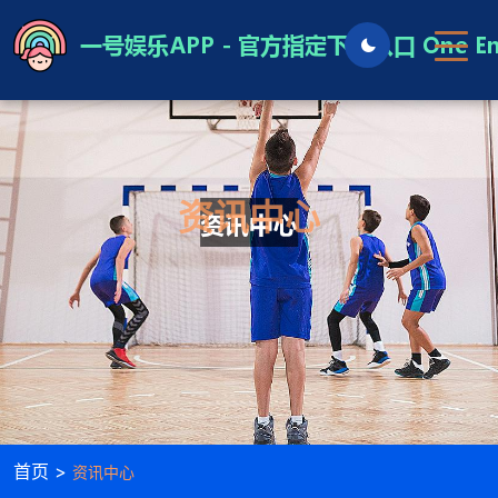
资讯中心
首页 >
资讯中心