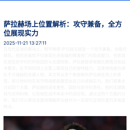
萨拉赫场上位置解析：攻守兼备，全方
位展现实力
2025-11-21 13:27:11
在现代足球的赛场上，穆罕穆德·萨拉赫无疑是一个攻守兼备、全能的
球员。他的多面性不仅体现在进攻端的精准射门与助攻能力，也体现
在他在防守时的积极回防与关键抢断。萨拉赫能够根据比赛情况和战
术要求，在不同的场上位置上展现自己的独特能力，这使得他成为球
队不可或缺的关键人物。本文将从多个角度解析萨拉赫在场上的表
现，探讨他如何在攻守两端都能展现出自己的卓越实力。我们将重点
讨论四个方面：萨拉赫的进攻角色、回防与防守的责任、他的无球跑
动与空间利用、以及他在战术体系中的适应性。通过这四个方面的分
析，我们可以更加全面地理解萨拉赫作为一名现代足球巨星的多维度
特点。