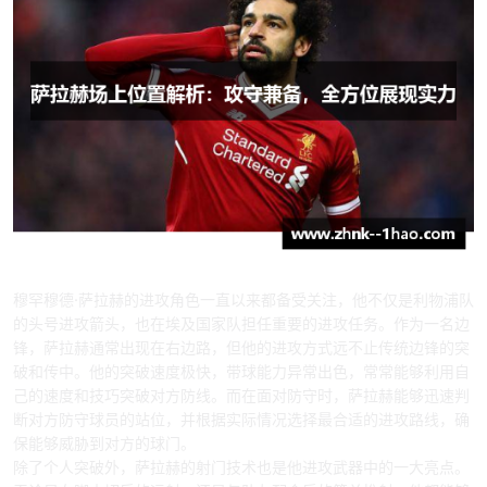
1、萨拉赫的进攻角色与表现
穆罕穆德·萨拉赫的进攻角色一直以来都备受关注，他不仅是利物浦队
的头号进攻箭头，也在埃及国家队担任重要的进攻任务。作为一名边
锋，萨拉赫通常出现在右边路，但他的进攻方式远不止传统边锋的突
破和传中。他的突破速度极快，带球能力异常出色，常常能够利用自
己的速度和技巧突破对方防线。而在面对防守时，萨拉赫能够迅速判
断对方防守球员的站位，并根据实际情况选择最合适的进攻路线，确
保能够威胁到对方的球门。
除了个人突破外，萨拉赫的射门技术也是他进攻武器中的一大亮点。