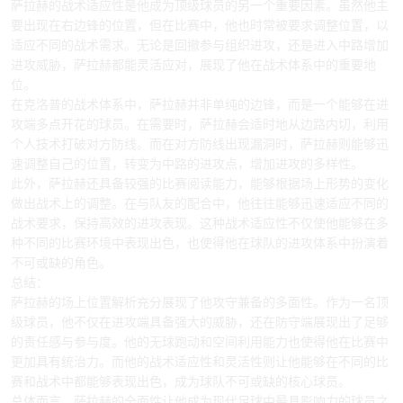
萨拉赫的战术适应性是他成为顶级球员的另一个重要因素。虽然他主
要出现在右边锋的位置，但在比赛中，他也时常被要求调整位置，以
适应不同的战术需求。无论是回撤参与组织进攻，还是进入中路增加
进攻威胁，萨拉赫都能灵活应对，展现了他在战术体系中的重要地
位。
在克洛普的战术体系中，萨拉赫并非单纯的边锋，而是一个能够在进
攻端多点开花的球员。在需要时，萨拉赫会适时地从边路内切，利用
个人技术打破对方防线。而在对方防线出现漏洞时，萨拉赫则能够迅
速调整自己的位置，转变为中路的进攻点，增加进攻的多样性。
此外，萨拉赫还具备较强的比赛阅读能力，能够根据场上形势的变化
做出战术上的调整。在与队友的配合中，他往往能够迅速适应不同的
战术要求，保持高效的进攻表现。这种战术适应性不仅使他能够在多
种不同的比赛环境中表现出色，也使得他在球队的进攻体系中扮演着
不可或缺的角色。
总结：
萨拉赫的场上位置解析充分展现了他攻守兼备的多面性。作为一名顶
级球员，他不仅在进攻端具备强大的威胁，还在防守端展现出了足够
的责任感与参与度。他的无球跑动和空间利用能力也使得他在比赛中
更加具有统治力。而他的战术适应性和灵活性则让他能够在不同的比
赛和战术中都能够表现出色，成为球队不可或缺的核心球员。
总体而言，萨拉赫的全面性让他成为现代足球中最具影响力的球员之