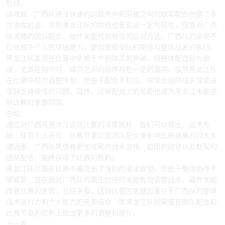
防线。
进攻端，广西队通过快速的边路传中和前锋之间的默契配合创造了多
次进攻机会。尽管黑龙江队的防线也表现出一定的韧性，但面对广西
队流畅的团队配合，始终未能找到有效的应对方式。广西队的进攻不
仅依赖于个人的突破能力，更加重视全队的配合与整体战术的执行。
黑龙江队虽然在比赛中依赖于个别球员的突破，但整体配合较为散
漫，尤其在防守时，球员之间的协作存在一定的漏洞。虽然黑龙江队
在比赛中努力调整阵型，但由于配合不到位，常常出现防线失误或进
攻缺乏持续性的问题。最终，这种配合上的差距也成为黑龙江未能逆
转比赛的重要原因。
总结：
通过对广西与黑龙江这场比赛的深度剖析，我们可以看出，战术布
局、球员个人表现、比赛节奏以及团队配合是影响比赛结果的四大关
键因素。广西队凭借着更加成熟的战术安排、稳固的防守以及默契的
团队配合，最终获得了比赛的胜利。
黑龙江队尽管在比赛中展现出了强烈的进攻欲望，但由于整体协作不
够紧密，且在面对广西队的高压防守时未能有效调整战术，最终未能
改变比赛的走势。总结来看，这场比赛的关键因素在于广西队的整体
战术执行力和个人能力的完美结合，而黑龙江队则需要在团队配合和
比赛节奏的控制上做出更多的调整和提升。
上一篇