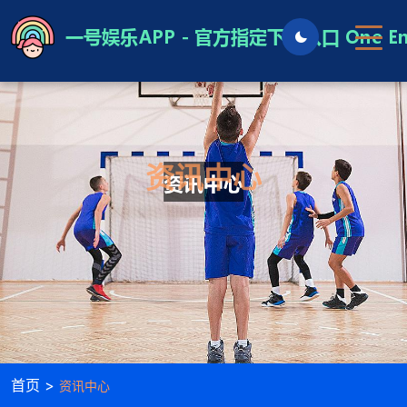
资讯中心
首页 >
资讯中心