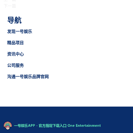
下一篇
导航
发现一号娱乐
精品项目
资讯中心
公司服务
沟通一号娱乐品牌官网