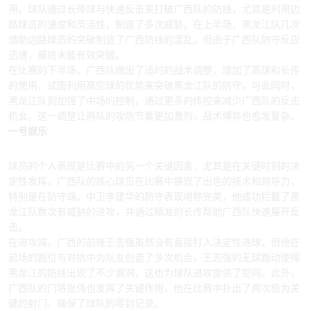
用。球队通过长传球与快速反击来打破广西队的防线，尤其是利用边
路球员的速度和灵活性，制造了多次威胁。在上半场，黑龙江队几次
借助边路球员的突破制造了广西防线的混乱，但由于广西队防守反应
迅速，最终未能有效突破。
在比赛的下半场，广西队做出了适时的战术调整，增加了高球和长传
的使用，试图利用高空球的优势来突破黑龙江队的防守。与此同时，
黑龙江队则加强了中场的控制，通过更多的传控来减少广西队的反击
机会。这一调整让两队的攻防节奏更加激烈，战术博弈也愈发复杂。
一号娱乐
2、球员个人表现及关键人物
球员的个人表现是比赛中的另一个关键因素，尤其是在关键时刻的决
定性发挥。广西队的核心球员在比赛中展现了出色的技术和领导力，
特别是在防守端。中卫李建华的防守表现堪称完美，他成功拦截了黑
龙江队数次有威胁的进攻，并通过精准的长传帮助广西队快速展开反
击。
在进攻端，广西的前锋王志强虽然没有直接打入决定性进球，但他在
前场的跑位与对抗中为队友创造了多次机会。王志强的无球跑动使得
黑龙江的防线出现了不少漏洞，这也为球队进攻提供了空间。此外，
广西队的门将张伟也发挥了关键作用，他在比赛中扑出了两次极为关
键的射门，确保了球队的零封记录。