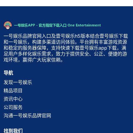
一号娱乐品牌官网入口及壹号娱乐h5版本结合壹号娱乐下载
和一号娱乐，构建多渠道访问体验。平台拥有丰富游戏资源
和稳定的服务器保障，支持快速下载壹号娱乐app下载，满
足用户多样化娱乐需求，致力于提供安全、公正、便捷的游
戏环境，赢得广大玩家信赖。
导航
发现一号娱乐
精品项目
资讯中心
公司服务
沟通一号娱乐品牌官网
找到我们