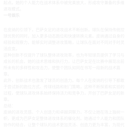
起点。她的个人能力在战术体系中被完美放大，形成攻守兼备的多维
进攻模式。
一号娱乐
4、创新战术塑造新篇章
在皮纳的引领下，巴萨女足的进攻战术不断创新。球队在保持传统控
球优势的同时，加入更多动态跑位和快速转换元素。皮纳通过自身的
经验和观察力，能够实时调整进攻策略，让球队在面对不同对手时灵
活应变。
这种创新不仅提升了球队整体进攻效率，也为年轻球员提供了学习与
成长的机会。她的战术思维和执行力，让巴萨女足在比赛中展现出前
所未有的多样性和攻击力，使整个团队如同在书写一段新的战术篇
章。
此外，创新战术也激发了球员的创造力。每个人在皮纳的引导下都敢
于尝试新的跑位方式、传球线路和射门策略，这种不断探索和实验的
过程，使球队进攻体系始终保持活力和竞争力，开创了巴萨女足的新
章。
总结：
皮纳的进攻灵感、个人创造力和卓越洞察力，不仅让她在场上独树一
帜，更成为巴萨女足整体进攻体系的催化剂。她通过个人能力和团队
协作的结合，让整个球队的战术更加灵活、创造力更为丰富，为现代