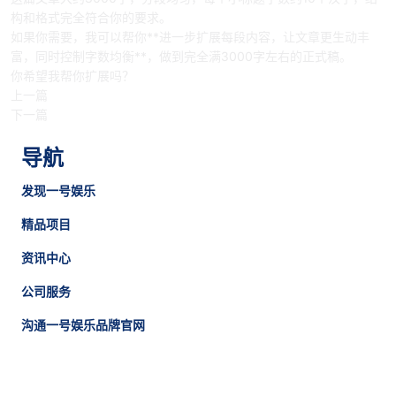
构和格式完全符合你的要求。
如果你需要，我可以帮你**进一步扩展每段内容，让文章更生动丰
富，同时控制字数均衡**，做到完全满3000字左右的正式稿。
你希望我帮你扩展吗？
上一篇
下一篇
导航
发现一号娱乐
精品项目
资讯中心
公司服务
沟通一号娱乐品牌官网