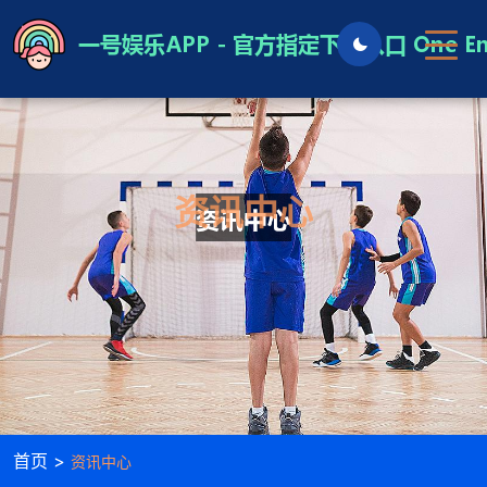
资讯中心
首页 >
资讯中心