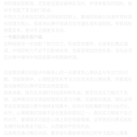
场衔接出现断层。尤其是在面对森林反击时，中场未能及时回防，给
对手创造了多次射门机会。
中场乏力还体现在球队对球权的控制上。曼城的风格以快速传导和高
压控球为核心，但本场比赛中场球员在关键区域失误频频，导致球权
频繁丢失，使对手占据更多主动。
一号娱乐娱乐客户端
这种局面进一步加剧了防守压力，形成恶性循环。瓜迪奥拉赛后强
调，中场控制力不足不仅影响进攻，也直接增加防线负担，全队必须
在比赛中保持中场高度集中和精确传递。
3、球员心理与专注力
瓜迪奥拉赛后的批评中最核心的一点是球员心理状态与专注力的问
题。顶级联赛中，心理稳定性和专注力往往决定比赛结果，而曼城在
面对森林的比赛中显现出明显波动。
具体来看，球员在关键时刻出现判断失误，甚至在无压力情况下丢
球，这种情况往往源自短暂的注意力分散。瓜迪奥拉强调，球队必须
学会在高强度比赛中保持全场集中，任何片刻松懈都可能付出代价。
此外，心理层面的准备不足也是失利原因之一。面对实力略低于自己
的对手，曼城球员可能在心理上存在轻敌情绪，这导致在比赛初段和
关键时刻未能全力投入，从而被对手抓住机会。
瓜迪奥拉通过赛后训话，要求全队重新审视自己的专注度和心理素