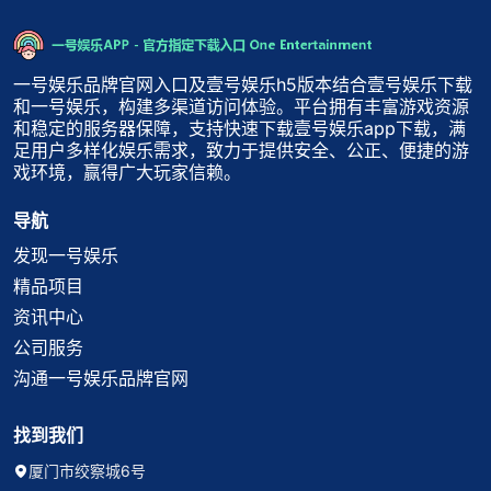
一号娱乐品牌官网入口及壹号娱乐h5版本结合壹号娱乐下载
和一号娱乐，构建多渠道访问体验。平台拥有丰富游戏资源
和稳定的服务器保障，支持快速下载壹号娱乐app下载，满
足用户多样化娱乐需求，致力于提供安全、公正、便捷的游
戏环境，赢得广大玩家信赖。
导航
发现一号娱乐
精品项目
资讯中心
公司服务
沟通一号娱乐品牌官网
找到我们
厦门市绞察城6号