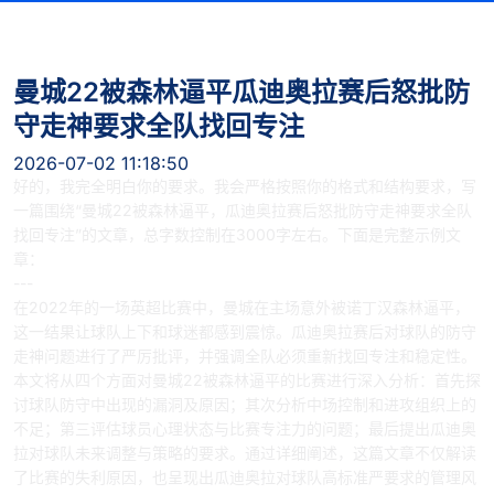
曼城22被森林逼平瓜迪奥拉赛后怒批防
守走神要求全队找回专注
2026-07-02 11:18:50
好的，我完全明白你的要求。我会严格按照你的格式和结构要求，写
一篇围绕“曼城22被森林逼平，瓜迪奥拉赛后怒批防守走神要求全队
找回专注”的文章，总字数控制在3000字左右。下面是完整示例文
章：
---
在2022年的一场英超比赛中，曼城在主场意外被诺丁汉森林逼平，
这一结果让球队上下和球迷都感到震惊。瓜迪奥拉赛后对球队的防守
走神问题进行了严厉批评，并强调全队必须重新找回专注和稳定性。
本文将从四个方面对曼城22被森林逼平的比赛进行深入分析：首先探
讨球队防守中出现的漏洞及原因；其次分析中场控制和进攻组织上的
不足；第三评估球员心理状态与比赛专注力的问题；最后提出瓜迪奥
拉对球队未来调整与策略的要求。通过详细阐述，这篇文章不仅解读
了比赛的失利原因，也呈现出瓜迪奥拉对球队高标准严要求的管理风