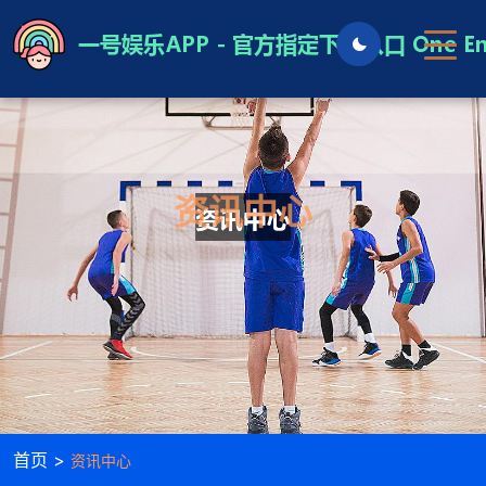
资讯中心
首页 >
资讯中心