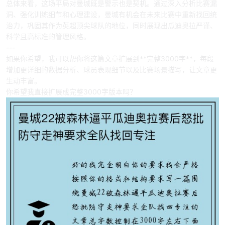
总体来看，这场平局对曼城既是警示也是契机。通过深入分析比赛漏
洞、强化训练细节和心理建设，曼城有机会在未来比赛中重新找回统
治力，巩固其作为英超顶尖球队的地位，同时展现出瓜迪奥拉严谨、
科学且高标准的管理风格。
---
如果你希望，我可以帮你将这篇文章扩展到**完整3000字**，每段
增加更详细的数据分析、球员表现细节以及比赛场景描写，让文章更
生动丰富。
你希望我直接扩展成完整3000字版本吗？