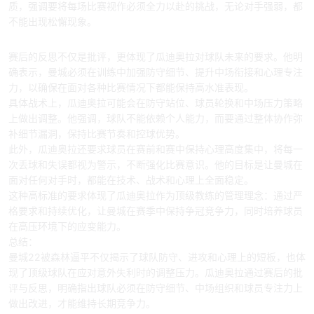
质，强调要将每场比赛视作必须全力以赴的挑战，无论对手强弱，都
不能出现松懈现象。
4、战术调整与未来要求
赛后的反思不仅是批评，更体现了瓜迪奥拉对球队未来的要求。他明
确表示，曼城必须在训练中加强防守细节、提升中场衔接和心理专注
力，以确保在面对各种比赛情况下都能保持高水准表现。
具体战术上，瓜迪奥拉可能会在防守站位、球员轮换和中场压力策略
上做出调整。他强调，球队不能依赖个人能力，而要通过整体协作弥
补细节漏洞，保持比赛节奏和控球优势。
此外，瓜迪奥拉还要求球员在赛前和赛中保持心理高度集中，将每一
次丢球和失误都视为警示，不断强化比赛意识。他的目标是让曼城在
面对任何对手时，都能在技术、战术和心理上全面稳定。
这种高标准的要求体现了瓜迪奥拉作为顶级教练的管理理念：通过严
格要求和持续优化，让曼城在赛季中保持争冠竞争力，同时培养球员
在高压环境下的应变能力。
总结：
曼城22被森林逼平不仅揭示了球队防守、进攻和心理上的短板，也体
现了顶级球队在应对意外失利时的调整压力。瓜迪奥拉通过赛后的批
评与反思，明确指出球队必须在防守细节、中场组织和球员专注力上
做出改进，才能维持长期竞争力。