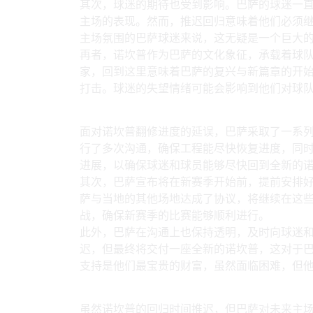
其次，球迷的期待也受到影响。巴萨的球迷一
主场的表现。然而，推迟回归意味着他们必须
主场氛围的巴萨球迷来说，这无疑是一个巨大
再者，诺坎普作为巴萨的文化象征，承载着球
家，回到这里意味着巴萨的复兴与新篇章的开
打击。球迷的失望情绪可能会影响到他们对球
3、巴萨的应对策略
面对诺坎普翻修进度的延误，巴萨采取了一系
行了多次沟通，确保工程能尽快恢复进度，同
进展，以确保球迷和球员能够尽快回到全新的
其次，巴萨宣布将在新赛季开始前，提前安排
萨与当地的其他场地达成了协议，将继续在这
战，确保新赛季的比赛能够顺利进行。
此外，巴萨在沟通上也保持透明，及时向球迷
迟，但最终将交付一座全新的诺坎普，这对于
支持是他们最宝贵的财富，虽然面临困难，但
4、巴萨未来主场展望
虽然诺坎普的回归时间推迟，但巴萨对未来主