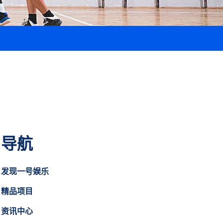
导航
发现一号娱乐
精品项目
资讯中心