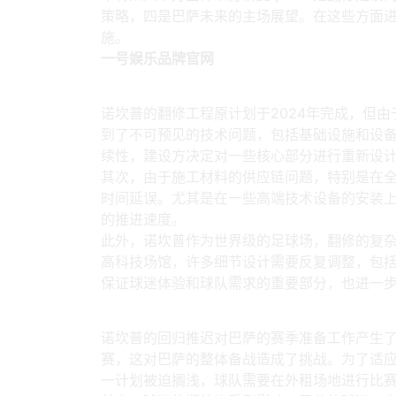
策略，四是巴萨未来的主场展望。在这些方面
施。
一号娱乐品牌官网
1、诺坎普翻修延误的
诺坎普的翻修工程原计划于2024年完成，但
到了不可预见的技术问题，包括基础设施和设
续性，建设方决定对一些核心部分进行重新设
其次，由于施工材料的供应链问题，特别是在
时间延误。尤其是在一些高端技术设备的安装
的推进速度。
此外，诺坎普作为世界级的足球场，翻修的复
高科技场馆，许多细节设计需要反复调整，包括
保证球迷体验和球队需求的重要部分，也进一
2、对巴萨赛季和球迷
诺坎普的回归推迟对巴萨的赛季准备工作产生
赛，这对巴萨的整体备战造成了挑战。为了适
一计划被迫搁浅，球队需要在外租场地进行比