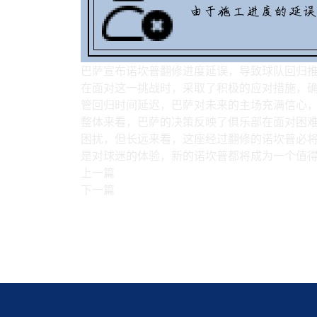
巴萨宣布诺坎普翻修进度延误，导致球队回归
在面对这一挑战时，采取了积极的应对措施，
管回归时间延迟，巴萨对未来的主场充满信心
整体来看，巴萨的决策反映了俱乐部在面对困
困扰，但长远来看，这座经过翻修的诺坎普必
是对球迷的体验，新的诺坎普都将成为一个值
上一篇
下一篇