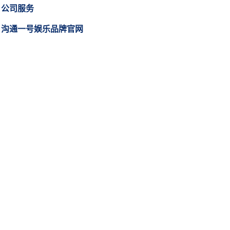
公司服务
沟通一号娱乐品牌官网