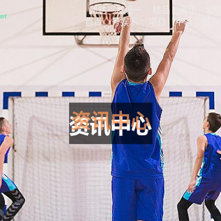
网站
发现一
精品
资讯
公
首页
号娱乐
项目
中心
服务
资讯中心