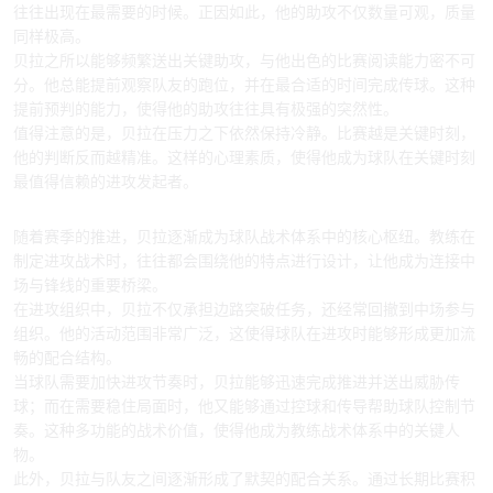
往往出现在最需要的时候。正因如此，他的助攻不仅数量可观，质量
同样极高。
贝拉之所以能够频繁送出关键助攻，与他出色的比赛阅读能力密不可
分。他总能提前观察队友的跑位，并在最合适的时间完成传球。这种
提前预判的能力，使得他的助攻往往具有极强的突然性。
值得注意的是，贝拉在压力之下依然保持冷静。比赛越是关键时刻，
他的判断反而越精准。这样的心理素质，使得他成为球队在关键时刻
最值得信赖的进攻发起者。
3、战术体系进攻枢纽
随着赛季的推进，贝拉逐渐成为球队战术体系中的核心枢纽。教练在
制定进攻战术时，往往都会围绕他的特点进行设计，让他成为连接中
场与锋线的重要桥梁。
在进攻组织中，贝拉不仅承担边路突破任务，还经常回撤到中场参与
组织。他的活动范围非常广泛，这使得球队在进攻时能够形成更加流
畅的配合结构。
当球队需要加快进攻节奏时，贝拉能够迅速完成推进并送出威胁传
球；而在需要稳住局面时，他又能够通过控球和传导帮助球队控制节
奏。这种多功能的战术价值，使得他成为教练战术体系中的关键人
物。
此外，贝拉与队友之间逐渐形成了默契的配合关系。通过长期比赛积