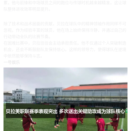
累，他与前锋和中场球员之间的跑位与传球时机越来越精准，这让球
队整体进攻效率明显提升。
4、精神领袖带动球队
除了技术和战术层面的贡献，贝拉在球队中的精神领袖作用同样不可
忽视。作为经验丰富的球员，他在场上始终保持冷静，并通过自己的
行动带动全队的比赛节奏。
在困难比赛中，贝拉往往会主动承担责任。他不仅通过个人突破制造
机会，还会不断鼓励队友保持信心。这样的领导力，使得球队在逆境
中依然能够保持斗志。
一号娱乐