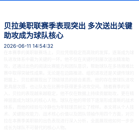
贝拉美职联赛季表现突出 多次送出关键
助攻成为球队核心
2026-06-11 14:54:32
在本赛季的美职联赛场上，贝拉凭借稳定而高效的发挥，逐渐成为球
队进攻体系中最为关键的一环。他不仅在关键时刻屡次送出精准助
攻，还通过出色的阅读比赛能力和团队意识，帮助球队在多场艰难比
赛中取得突破性成果。无论是在边路推进、组织进攻还是关键传球的
把握上，贝拉都展现出了顶级球员的综合素质。他的存在使球队进攻
更具层次感，也让队友在比赛中获得更多进攻空间。随着赛季的深
入，贝拉的表现越来越稳定，他不仅在数据上持续贡献助攻，更在精
神层面成为球队的核心人物。球队在他的带领下逐渐形成清晰的战术
体系，而他的经验与冷静也为年轻球员树立了榜样。本文将从个人技
术、关键助攻能力、战术核心价值以及团队领袖作用四个方面，对贝
拉在本赛季美职联的出色表现进行深入分析，全面展现他如何一步步
成长为球队不可替代的核心人物。
1、个人技术全面稳定